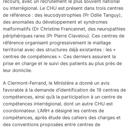
recours, avec un recrutement le plus souvent national
ou interrégional. Le CHU est présent dans trois centres
lture & patrimoine
de référence : des leucodystrophies (Pr Odile Tanguy),
erche
des anomalies du développement et syndromes
malformatifs (Dr Christine Francannet, des neuropathies
ition écologique
périphériques rares (Pr Pierre Clavelou). Ces centres de
référence organisent progressivement le maillage
territorial avec des structures déjà existantes : les «
da
centres de compétences ». Ces derniers assurent la
prise en charge et le suivi des patients au plus près de
leur domicile.
TEZ CONNECTÉ
A Clermont-Ferrand, le Ministère a donné un avis
e d’info
favorable à la demande d’identification de 19 centres de
compétences, ainsi qu’à la participation à un centre de
compétences interrégional, dont un autre CHU est
coordonnateur. L’ARH a désigné les centres de
compétences, après étude des cahiers des charges et
TACT
des conventions proposées entre centres de