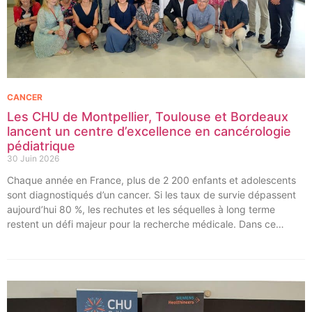
CANCER
Les CHU de Montpellier, Toulouse et Bordeaux
lancent un centre d’excellence en cancérologie
pédiatrique
30 Juin 2026
Chaque année en France, plus de 2 200 enfants et adolescents
sont diagnostiqués d’un cancer. Si les taux de survie dépassent
aujourd’hui 80 %, les rechutes et les séquelles à long terme
restent un défi majeur pour la recherche médicale. Dans ce
contexte, les CHU de Montpellier, Toulouse et Bordeaux, aux
côtés de l’Oncopole Claudius Regaud et de leurs partenaires,
lancent CIRCLE, un centre de recherche d’excellence dédié aux
cancers pédiatriques.