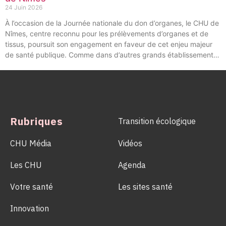
24 Juin 2026
À l’occasion de la Journée nationale du don d’organes, le CHU de
Nîmes, centre reconnu pour les prélèvements d’organes et de
tissus, poursuit son engagement en faveur de cet enjeu majeur
de santé publique. Comme dans d’autres grands établissements
hospitaliers, les équipes de la Coordination Hospitalière des
Prélèvements d’Organes et de Tissus (CHPOT) se sont
mobilisées pour informer, sensibiliser et rappeler l’importance
d’un geste solidaire qui permet chaque année de sauver des
milliers de vies.
Rubriques
Transition écologique
CHU Média
Vidéos
Les CHU
Agenda
Votre santé
Les sites santé
Innovation