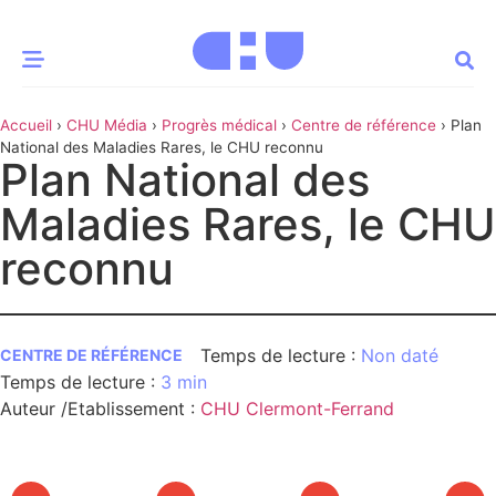
Accueil
›
CHU Média
›
Progrès médical
›
Centre de référence
›
Plan
CE MOMENT
National des Maladies Rares, le CHU reconnu
Plan National des
 santé
Innovation
Maladies Rares, le CHU
re & patrimoine
Patient
reconnu
Média
Non daté
sommes-nous
CENTRE DE RÉFÉRENCE
3 min
t-ce qu’un CHU ?
ire des CHU
Auteur /Etablissement
:
CHU Clermont-Ferrand
CHU