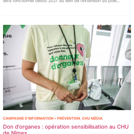
sera fonctionnel début 2027 au sein de l’extension du pôle
régional de cancérologie du CHU, marquant une étape clé dans
l’excellence clinique et scientifique de l’établissement. Ce projet
représente un investissement de 9,5 millions d’euros pour
l’acquisition et l’installation de l’équipement au cœur même du
pôle régional de cancérologie.
CAMPAGNE D'INFORMATION • PRÉVENTION
,
CHU MÉDIA
Don d’organes : opération sensibilisation au CHU
de Nîmes