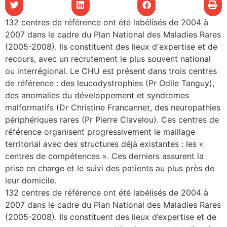
les articles
132 centres de référence ont été labélisés de 2004 à
2007 dans le cadre du Plan National des Maladies Rares
os
(2005-2008). Ils constituent des lieux d'expertise et de
tre santé
recours, avec un recrutement le plus souvent national
ou interrégional. Le CHU est présent dans trois centres
de référence : des leucodystrophies (Pr Odile Tanguy),
des anomalies du développement et syndromes
tre santé
malformatifs (Dr Christine Francannet, des neuropathies
périphériques rares (Pr Pierre Clavelou). Ces centres de
référence organisent progressivement le maillage
novation
territorial avec des structures déjà existantes : les «
centres de compétences ». Ces derniers assurent la
prise en charge et le suivi des patients au plus près de
 vie au CHU
leur domicile.
132 centres de référence ont été labélisés de 2004 à
2007 dans le cadre du Plan National des Maladies Rares
rmation
(2005-2008). Ils constituent des lieux d’expertise et de