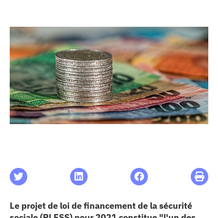
les articles
os
 santé
ation
e au CHU
ation
re & patrimoine
Le projet de loi de financement de la sécurité
sociale (PLFSS) pour 2021 constitue "l'un des