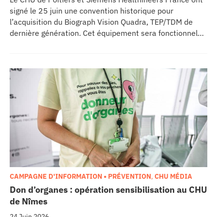
signé le 25 juin une convention historique pour
l’acquisition du Biograph Vision Quadra, TEP/TDM de
dernière génération. Cet équipement sera fonctionnel
début 2027 au sein de l’extension du pôle régional de
cancérologie du CHU, marquant une étape clé dans
l’excellence clinique et scientifique de l’établissement.
Ce projet représente un investissement de 9,5 millions
d’euros pour l’acquisition et l’installation de
l’équipement au cœur même du pôle régional de
cancérologie.
CAMPAGNE D'INFORMATION • PRÉVENTION
,
CHU MÉDIA
Don d’organes : opération sensibilisation au CHU
de Nîmes
24 Juin 2026