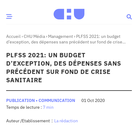
Accueil
›
CHU Média
›
Management
›
PLFSS 2021: un budget
CE MOMENT
d’exception, des dépenses sans précédent sur fond de crise
sanitaire
PLFSS 2021: UN BUDGET
 santé
Innovation
D’EXCEPTION, DES DÉPENSES SANS
re & patrimoine
Patient
PRÉCÉDENT SUR FOND DE CRISE
SANITAIRE
Média
PUBLICATION • COMMUNICATION
01 Oct 2020
sommes-nous
7 min
t-ce qu’un CHU ?
ire des CHU
:
Auteur /Etablissement
La rédaction
CHU