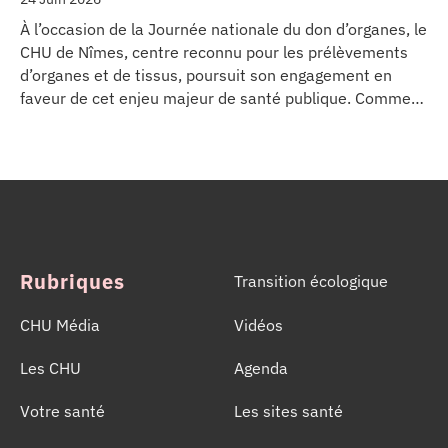
À l’occasion de la Journée nationale du don d’organes, le
CHU de Nîmes, centre reconnu pour les prélèvements
d’organes et de tissus, poursuit son engagement en
faveur de cet enjeu majeur de santé publique. Comme
dans d’autres grands établissements hospitaliers, les
équipes de la Coordination Hospitalière des
Prélèvements d’Organes et de Tissus (CHPOT) se sont
mobilisées pour informer, sensibiliser et rappeler
l’importance d’un geste solidaire qui permet chaque
année de sauver des milliers de vies.
Rubriques
Transition écologique
CHU Média
Vidéos
Les CHU
Agenda
Votre santé
Les sites santé