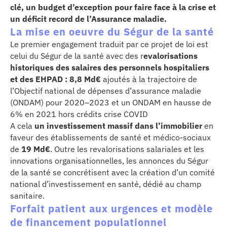
clé, un budget d’exception pour faire face à la crise et
se
un déficit record de l’Assurance maladie.
La mise en oeuvre du Ségur de la santé
cter l’éditeur
Le premier engagement traduit par ce projet de loi est
celui du Ségur de la santé avec des r
evalorisations
acter un CHU
historiques des salaires des personnels hospitaliers
et des EHPAD : 8,8 Md€
ajoutés à la trajectoire de
l’Objectif national de dépenses d’assurance maladie
(ONDAM) pour 2020–2023 et un ONDAM en hausse de
6% en 2021 hors crédits crise COVID
A cela
un investissement massif dans l’immobilier
en
faveur des établissements de santé et médico-sociaux
de
19 Md€
. Outre les revalorisations salariales et les
innovations organisationnelles, les annonces du Ségur
de la santé se concrétisent avec la création d’un comité
national d’investissement en santé, dédié au champ
sanitaire.
Forfait patient aux urgences et modèle
de financement populationnel