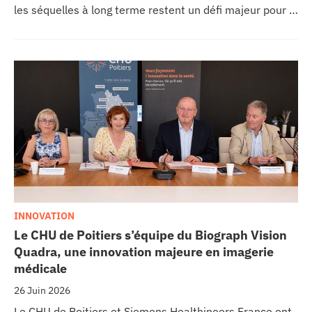
les séquelles à long terme restent un défi majeur pour la
recherche médicale. Dans ce contexte, les CHU de
Montpellier, Toulouse et Bordeaux, aux côtés de
l’Oncopole Claudius Regaud et de leurs partenaires,
lancent CIRCLE, un centre de recherche d’excellence
dédié aux cancers pédiatriques.
INNOVATION
Le CHU de Poitiers s’équipe du Biograph Vision
Quadra, une innovation majeure en imagerie
médicale
26 Juin 2026
Le CHU de Poitiers et Siemens Healthineers France ont