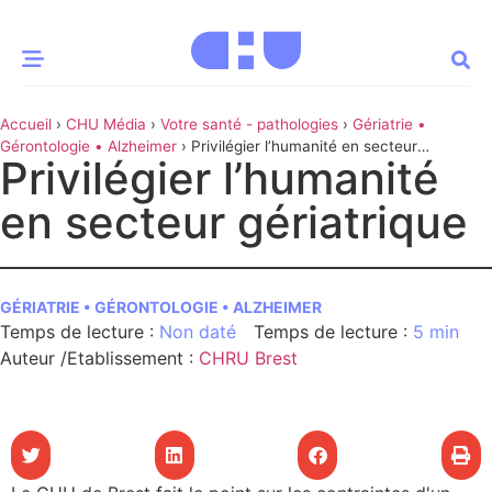
Accueil
›
CHU Média
›
Votre santé - pathologies
›
Gériatrie •
CE MOMENT
Gérontologie • Alzheimer
›
Privilégier l’humanité en secteur
Privilégier l’humanité
gériatrique
 santé
Innovation
en secteur gériatrique
re & patrimoine
Patient
GÉRIATRIE • GÉRONTOLOGIE • ALZHEIMER
Média
Non daté
5 min
sommes-nous
Auteur /Etablissement
:
CHRU Brest
t-ce qu’un CHU ?
ire des CHU
CHU