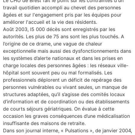
Le CHU de Brest fait le point sur les contraintes d'un
travail quotidien accompli au chevet des personnes
les articles
âgées et sur l'engagement pris par les équipes pour
améliorer l'accueil et la vie des résidents.
os
Août 2003, l5 000 décès sont enregistrés par les
tre santé
autorités. Les plus de 75 ans sont les plus touchés. A
l’origine de ce drame, une vague de chaleur
exceptionnelle mais aussi des dysfonctionnements dans
les systèmes d’alerte nationaux et dans les prises en
tre santé
charge locales des personnes âgées : les réseaux ville-
hôpital sont souvent peu ou mal formalisés. Les
professionnels déplorent un déficit de repérage des
novation
personnes vulnérables ou vivant seules, un manque de
structures adaptées, qu’il s’agisse des comités locaux
d’information et de coordination ou des établissements
 vie au CHU
de courts séjours gériatriques. On évalue à cette
occasion les graves conséquences d’une médicalisation
insuffisante des maisons de retraite.
rmation
Dans son journal interne, « Pulsations », de janvier 2004,