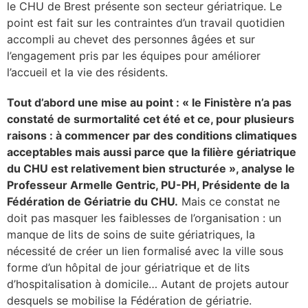
le CHU de Brest présente son secteur gériatrique. Le
point est fait sur les contraintes d’un travail quotidien
lture & patrimoine
accompli au chevet des personnes âgées et sur
erche
l’engagement pris par les équipes pour améliorer
l’accueil et la vie des résidents.
ition écologique
Tout d’abord une mise au point : « le Finistère n’a pas
constaté de surmortalité cet été et ce, pour plusieurs
da
raisons : à commencer par des conditions climatiques
acceptables mais aussi parce que la filière gériatrique
du CHU est relativement bien structurée », analyse le
TEZ CONNECTÉ
Professeur Armelle Gentric, PU-PH, Présidente de la
Fédération de Gériatrie du CHU.
Mais ce constat ne
e d’info
doit pas masquer les faiblesses de l’organisation : un
manque de lits de soins de suite gériatriques, la
nécessité de créer un lien formalisé avec la ville sous
forme d’un hôpital de jour gériatrique et de lits
d’hospitalisation à domicile… Autant de projets autour
TACT
desquels se mobilise la Fédération de gériatrie.