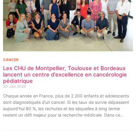
CANCER
Les CHU de Montpellier, Toulouse et Bordeaux
lancent un centre d’excellence en cancérologie
pédiatrique
30 Juin 2026
Chaque année en France, plus de 2 200 enfants et adolescents
sont diagnostiqués d’un cancer. Si les taux de survie dépassent
aujourd’hui 80 %, les rechutes et les séquelles à long terme
restent un défi majeur pour la recherche médicale. Dans ce
contexte, les CHU de Montpellier, Toulouse et Bordeaux, aux
côtés de l’Oncopole Claudius Regaud et de leurs partenaires,
lancent CIRCLE, un centre de recherche d’excellence dédié aux