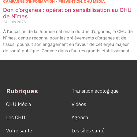
CAMPAGNE D'INFORMATION • PRÉVENTION
,
CHU MÉDIA
Don d’organes : opération sensibilisation au CHU
de Nîmes
24 Juin 2026
À l’occasion de la Journée nationale du don d’organes, le CHU de
Nîmes, centre reconnu pour les prélèvements d’organes et de
tissus, poursuit son engagement en faveur de cet enjeu majeur
de santé publique. Comme dans d’autres grands établissements
hospitaliers, les équipes de la Coordination Hospitalière des
Prélèvements d’Organes et de Tissus (CHPOT) se sont
mobilisées pour informer, sensibiliser et rappeler l’importance
d’un geste solidaire qui permet chaque année de sauver des
milliers de vies.
Rubriques
Transition écologique
CHU Média
Vidéos
Les CHU
Agenda
Votre santé
Les sites santé