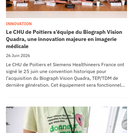
INNOVATION
Le CHU de Poitiers s’équipe du Biograph Vision
Quadra, une innovation majeure en imagerie
médicale
26 Juin 2026
Le CHU de Poitiers et Siemens Healthineers France ont
signé le 25 juin une convention historique pour
l’acquisition du Biograph Vision Quadra, TEP/TDM de
dernière génération. Cet équipement sera fonctionnel
début 2027 au sein de l’extension du pôle régional de
cancérologie du CHU, marquant une étape clé dans
l’excellence clinique et scientifique de l’établissement.
Ce projet représente un investissement de 9,5 millions
d’euros pour l’acquisition et l’installation de
l’équipement au cœur même du pôle régional de
cancérologie.