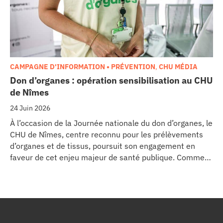
CAMPAGNE D'INFORMATION • PRÉVENTION
,
CHU MÉDIA
Don d’organes : opération sensibilisation au CHU
de Nîmes
24 Juin 2026
À l’occasion de la Journée nationale du don d’organes, le
CHU de Nîmes, centre reconnu pour les prélèvements
d’organes et de tissus, poursuit son engagement en
faveur de cet enjeu majeur de santé publique. Comme
dans d’autres grands établissements hospitaliers, les
équipes de la Coordination Hospitalière des
Prélèvements d’Organes et de Tissus (CHPOT) se sont
mobilisées pour informer, sensibiliser et rappeler
l’importance d’un geste solidaire qui permet chaque