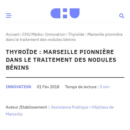
Accueil
›
CHU Média
›
Innovation
›
Thyroïde : Marseille pionnière
CE MOMENT
dans le traitement des nodules bénins
THYROÏDE : MARSEILLE PIONNIÈRE
 santé
Innovation
DANS LE TRAITEMENT DES NODULES
re & patrimoine
Patient
BÉNINS
Média
INNOVATION
01 Fév 2018
3 min
sommes-nous
t-ce qu’un CHU ?
:
Auteur /Etablissement
Assistance Publique • Hôpitaux de
ire des CHU
Marseille
CHU