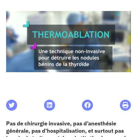
les articles
os
 santé
ation
e au CHU
ation
Pas de chirurgie invasive, pas d’anesthésie
re & patrimoine
générale, pas d’hospitalisation, et surtout pas