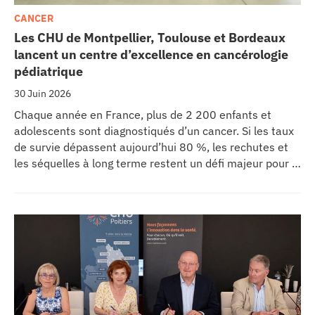
CANCER
Les CHU de Montpellier, Toulouse et Bordeaux
lancent un centre d’excellence en cancérologie
pédiatrique
30 Juin 2026
Chaque année en France, plus de 2 200 enfants et
adolescents sont diagnostiqués d’un cancer. Si les taux
de survie dépassent aujourd’hui 80 %, les rechutes et
les séquelles à long terme restent un défi majeur pour la
recherche médicale. Dans ce contexte, les CHU de
Montpellier, Toulouse et Bordeaux, aux côtés de
l’Oncopole Claudius Regaud et de leurs partenaires,
lancent CIRCLE, un centre de recherche d’excellence
dédié aux cancers pédiatriques.