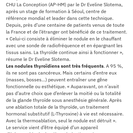
se
CHU La Conception (AP-HM) par le Dr Eveline Slotema,
après un stage de formation à Séoul, centre de
référence mondial et leader dans cette technique.
cter l’éditeur
Depuis, près d’une centaine de patients venus de toute
la France et de l’étranger ont bénéficié de ce traitement.
acter un CHU
« Celui-ci consiste à éliminer le nodule en le chauffant
avec une sonde de radiofréquence et en épargnant les
tissus sains. La thyroïde continue ainsi à fonctionner »,
résume le Dr Eveline Slotema.
Les nodules thyroïdiens sont très fréquents
. A 95 %,
ils ne sont pas cancéreux. Mais certains d’entre eux
(masses, bosses…) peuvent entraîner une gêne
fonctionnelle ou esthétique. « Auparavant, on n’avait
pas d’autre choix que d’enlever la moitié ou la totalité
de la glande thyroïde sous anesthésie générale. Après
une ablation totale de la thyroïde, un traitement
hormonal substitutif (L-Thyroxine) à vie est nécessaire.
Avec la thermoablation, seul le nodule est détruit ».
Le service vient d’être équipé d’un appareil