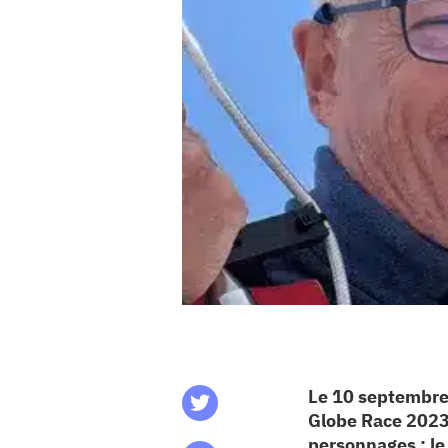
CHU
les articles
os
 santé
ation
e au CHU
ation
Le 10 septembre 
Globe Race 2023,
personnages : le