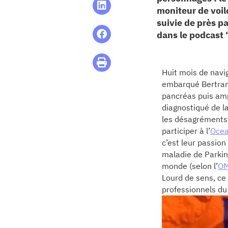
re & patrimoine
moniteur de voil
suivie de près p
erche
dans le podcast 
ition écologique
Huit mois de navi
embarqué Bertrand
da
pancréas puis amp
diagnostiqué de l
les désagréments 
TEZ CONNECTÉ
participer à l’
Ocea
c’est leur passion
maladie de Parkin
e d’info
monde (selon l’
O
Lourd de sens, ce
professionnels d
TACT