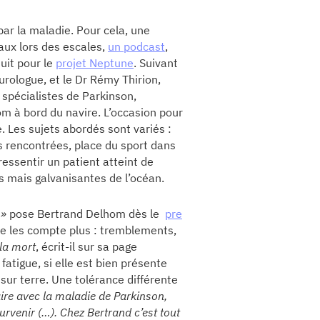
par la maladie. Pour cela, une
aux lors des escales,
un podcast
,
uit pour le
projet Neptune
. Suivant
urologue, et le Dr Rémy Thirion,
 spécialistes de Parkinson,
m à bord du navire. L’occasion pour
. Les sujets abordés sont variés :
és rencontrées, place du sport dans
essentir un patient atteint de
es mais galvanisantes de l’océan.
 »
pose Bertrand Delhom dès le
pre
 ne les compte plus : tremblements,
la mort
, écrit-il sur sa page
atigue, si elle est bien présente
sur terre. Une tolérance différente
aire avec la maladie de Parkinson,
urvenir (…). Chez Bertrand c’est tout