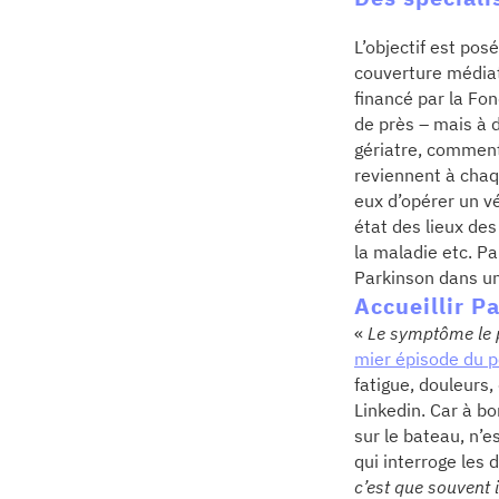
L’objectif est pos
couverture médiat
financé par la Fo
de près – mais à 
gériatre, comment
reviennent à chaq
eux d’opérer un vé
état des lieux de
la maladie etc. Pa
Parkinson dans un
Accueillir P
«
Le symptôme le pl
mier épisode du 
fatigue, douleurs,
Linkedin. Car à bo
sur le bateau, n’
qui interroge les
c’est que souvent 