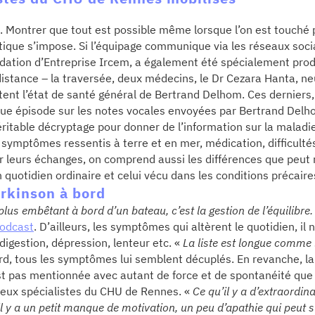
é. Montrer que tout est possible même lorsque l’on est touché 
ique s’impose. Si l’équipage communique via les réseaux soci
ndation d’Entreprise Ircem, a également été spécialement prod
distance – la traversée, deux médecins, le Dr Cezara Hanta, ne
ent l’état de santé général de Bertrand Delhom. Ces derniers,
ue épisode sur les notes vocales envoyées par Bertrand Delho
ritable décryptage pour donner de l’information sur la maladie
s symptômes ressentis à terre et en mer, médication, difficult
r leurs échanges, on comprend aussi les différences que peut r
 quotidien ordinaire et celui vécu dans les conditions précair
arkinson à bord
us embêtant à bord d’un bateau, c’est la gestion de l’équilibre.
podcast
. D’ailleurs, les symptômes
qui altèrent le quotidien
, il
 digestion, dépression, lenteur etc. «
La liste est longue comme 
rd, tous les symptômes lui semblent décuplés. En revanche, la f
est pas mentionnée avec autant de force et de spontanéité que 
 deux spécialistes du CHU de Rennes. «
Ce qu’il y a d’extraordin
il y a un petit manque de motivation, un peu d’apathie qui peut s