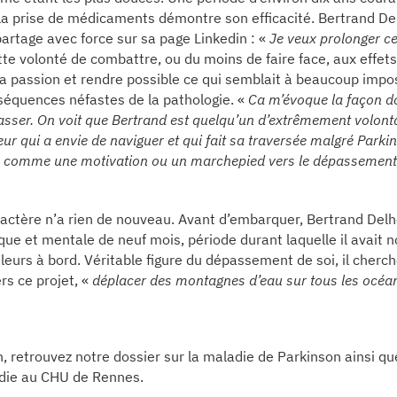
 la prise de médicaments démontre son efficacité. Bertrand Del
partage avec force sur sa page Linkedin : «
Je veux prolonger cet
tte volonté de combattre, ou du moins de faire face, aux effets
 sa passion et rendre possible ce qui semblait à beaucoup impo
équences néfastes de la pathologie. «
Ca m’évoque la façon do
sser. On voit que Bertrand est quelqu’un d’extrêmement volonta
eur qui a envie de naviguer et qui fait sa traversée malgré Parki
er, comme une motivation ou un marchepied vers le dépassement
ractère n’a rien de nouveau. Avant d’embarquer, Bertrand Delh
que et mentale de neuf mois, période durant laquelle il avait
leurs à bord. Véritable figure du dépassement de soi, il cherche
rs ce projet, «
déplacer des montagnes d’eau sur tous les océa
in, retrouvez notre dossier sur la maladie de Parkinson ainsi que
adie au CHU de Rennes.