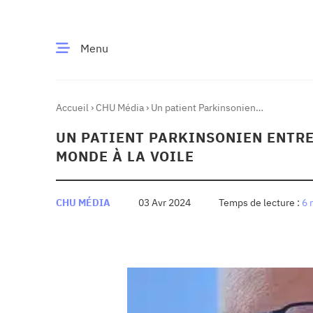
Menu
Accueil
›
CHU Média
›
Un patient Parkinsonien
CE MOMENT
entreprend le tour du monde à la voile
UN PATIENT PARKINSONIEN ENTRE
 santé
Innovation
MONDE À LA VOILE
re & patrimoine
Patient
CHU MÉDIA
03 Avr 2024
6 
Média
sommes-nous
t-ce qu’un CHU ?
ire des CHU