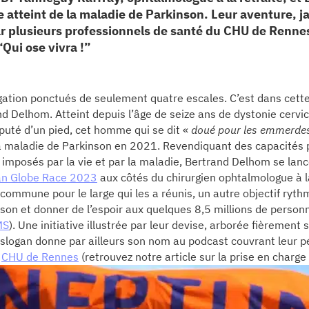
e atteint de la maladie de Parkinson. Leur aventure, 
ar plusieurs professionnels de santé du CHU de Rennes,
“Qui ose vivra !”
gation ponctués de seulement quatre escales. C’est dans cett
 Delhom. Atteint depuis l’âge de seize ans de dystonie cervi
uté d’un pied, cet homme qui se dit «
doué pour les emmerdes
a maladie de Parkinson en 2021. Revendiquant des capacités 
imposés par la vie et par la maladie, Bertrand Delhom se lance
n Globe Race 2023
aux côtés du chirurgien ophtalmologue à la
 commune pour le large qui les a réunis, un autre objectif rythm
son et donner de l’espoir aux quelques 8,5 millions de person
MS
). Une initiative illustrée par leur devise, arborée fièrement 
 slogan donne par ailleurs son nom au podcast couvrant leur pé
u
CHU de Rennes
(retrouvez notre article sur la prise en char