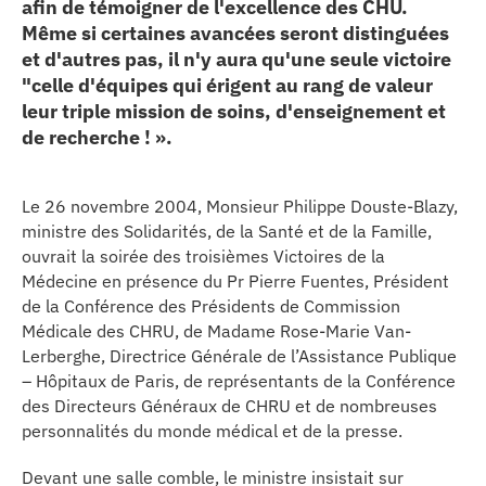
afin de témoigner de l'excellence des CHU.
erche
Même si certaines avancées seront distinguées
et d'autres pas, il n'y aura qu'une seule victoire
"celle d'équipes qui érigent au rang de valeur
ition écologique
leur triple mission de soins, d'enseignement et
de recherche ! ».
da
Le 26 novembre 2004, Monsieur Philippe Douste-Blazy,
ministre des Solidarités, de la Santé et de la Famille,
TEZ CONNECTÉ
ouvrait la soirée des troisièmes Victoires de la
Médecine en présence du Pr Pierre Fuentes, Président
e d’info
de la Conférence des Présidents de Commission
Médicale des CHRU, de Madame Rose-Marie Van-
Lerberghe, Directrice Générale de l’Assistance Publique
– Hôpitaux de Paris, de représentants de la Conférence
des Directeurs Généraux de CHRU et de nombreuses
personnalités du monde médical et de la presse.
TACT
Devant une salle comble, le ministre insistait sur