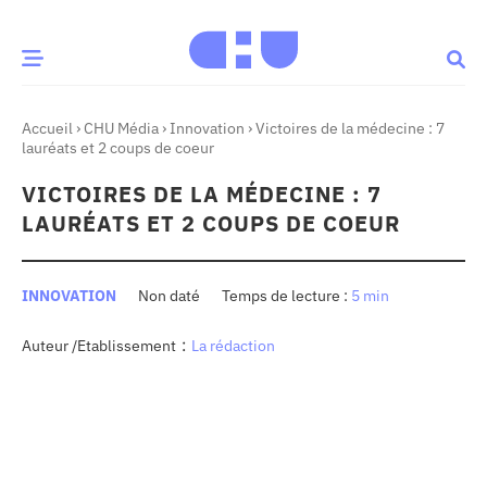
Accueil
›
CHU Média
›
Innovation
›
Victoires de la médecine : 7
CE MOMENT
lauréats et 2 coups de coeur
VICTOIRES DE LA MÉDECINE : 7
 santé
Innovation
LAURÉATS ET 2 COUPS DE COEUR
re & patrimoine
Patient
INNOVATION
Non daté
5 min
Média
:
Auteur /Etablissement
La rédaction
sommes-nous
t-ce qu’un CHU ?
ire des CHU
CHU