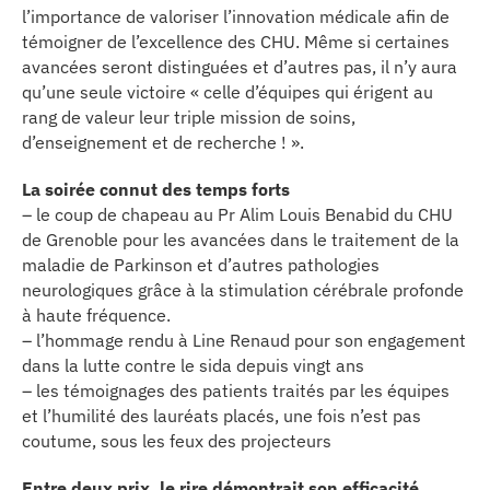
se
l’importance de valoriser l’innovation médicale afin de
témoigner de l’excellence des CHU. Même si certaines
avancées seront distinguées et d’autres pas, il n’y aura
cter l’éditeur
qu’une seule victoire « celle d’équipes qui érigent au
rang de valeur leur triple mission de soins,
acter un CHU
d’enseignement et de recherche ! ».
La soirée connut des temps forts
– le coup de chapeau au Pr Alim Louis Benabid du CHU
de Grenoble pour les avancées dans le traitement de la
maladie de Parkinson et d’autres pathologies
neurologiques grâce à la stimulation cérébrale profonde
à haute fréquence.
– l’hommage rendu à Line Renaud pour son engagement
dans la lutte contre le sida depuis vingt ans
– les témoignages des patients traités par les équipes
et l’humilité des lauréats placés, une fois n’est pas
coutume, sous les feux des projecteurs
Entre deux prix, le rire démontrait son efficacité