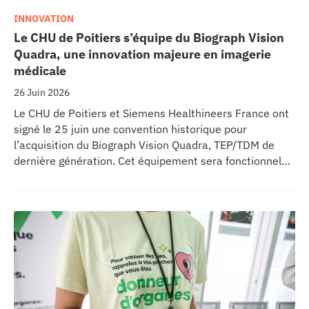
INNOVATION
Le CHU de Poitiers s’équipe du Biograph Vision
Quadra, une innovation majeure en imagerie
médicale
26 Juin 2026
Le CHU de Poitiers et Siemens Healthineers France ont
signé le 25 juin une convention historique pour
l’acquisition du Biograph Vision Quadra, TEP/TDM de
dernière génération. Cet équipement sera fonctionnel
début 2027 au sein de l’extension du pôle régional de
cancérologie du CHU, marquant une étape clé dans
l’excellence clinique et scientifique de l’établissement.
Ce projet représente un investissement de 9,5 millions
d’euros pour l’acquisition et l’installation de
l’équipement au cœur même du pôle régional de
cancérologie.