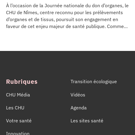
À l’occasion de la Journée nationale du don d’organes, le
CHU de Nîmes, centre reconnu pour les prélèvements
d’organes et de tissus, poursuit son engagement en
faveur de cet enjeu majeur de santé publique. Comme
dans d’autres grands établissements hospitaliers, les
équipes de la Coordination Hospitalière des
Prélèvements d’Organes et de Tissus (CHPOT) se sont
mobilisées pour informer, sensibiliser et rappeler
l’importance d’un geste solidaire qui permet chaque
année de sauver des milliers de vies.
Rubriques
Transition écologique
CHU Média
Vidéos
Les CHU
Agenda
Votre santé
Les sites santé
Innovation