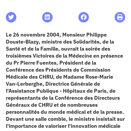
les articles
os
Le 26 novembre 2004, Monsieur Philippe
Douste-Blazy, ministre des Solidarités, de la
 santé
Santé et de la Famille, ouvrait la soirée des
troisièmes Victoires de la Médecine en présence
du Pr Pierre Fuentes, Président de la
ation
Conférence des Présidents de Commission
Médicale des CHRU, de Madame Rose-Marie
Van-Lerberghe, Directrice Générale de
e au CHU
l'Assistance Publique - Hôpitaux de Paris, de
représentants de la Conférence des Directeurs
ation
Généraux de CHRU et de nombreuses
personnalités du monde médical et de la presse.
Devant une salle comble, le ministre insistait sur
re & patrimoine
l'importance de valoriser l'innovation médicale