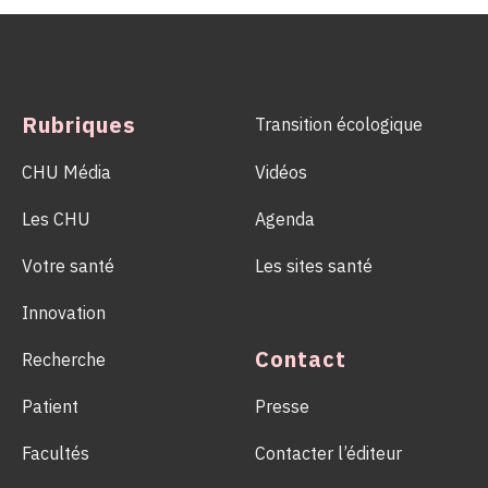
hospitaliers, les équipes de la Coordination Hospitalière des
Prélèvements d’Organes et de Tissus (CHPOT) se sont
mobilisées pour informer, sensibiliser et rappeler l’importance
d’un geste solidaire qui permet chaque année de sauver des
milliers de vies.
Rubriques
Transition écologique
CHU Média
Vidéos
Les CHU
Agenda
Votre santé
Les sites santé
Innovation
Contact
Recherche
Patient
Presse
Facultés
Contacter l’éditeur