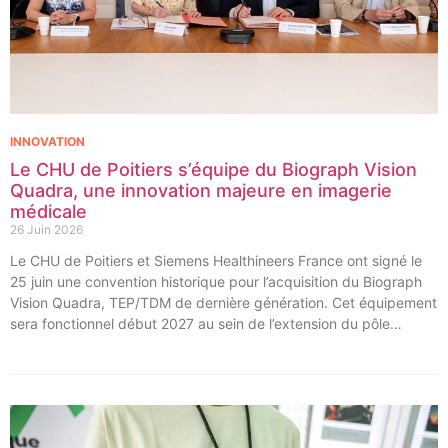
INNOVATION
Le CHU de Poitiers s’équipe du Biograph Vision
Quadra, une innovation majeure en imagerie
médicale
26 Juin 2026
Le CHU de Poitiers et Siemens Healthineers France ont signé le
25 juin une convention historique pour l’acquisition du Biograph
Vision Quadra, TEP/TDM de dernière génération. Cet équipement
sera fonctionnel début 2027 au sein de l’extension du pôle
régional de cancérologie du CHU, marquant une étape clé dans
l’excellence clinique et scientifique de l’établissement. Ce projet
représente un investissement de 9,5 millions d’euros pour
l’acquisition et l’installation de l’équipement au cœur même du
pôle régional de cancérologie.