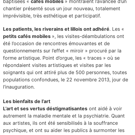
baptisées «
cafés mobiles
» montraient l’avancée d’un
chantier présenté sous un jour nouveau, totalement
se
imprévisible, très esthétique et participatif.
cter l’éditeur
Les patients, les riverains et lillois ont adhéré
. Les «
petits cafés mobiles
», les visites-déambulations ont
acter un CHU
été l’occasion de rencontres émouvantes et de
questionnements sur l’effet « miroir » procuré par la
forme artistique. Point d’orgue, les « traces » où se
répondaient visites artistiques et visites par les
soignants qui ont attiré plus de 500 personnes, toutes
populations confondues, le 22 novembre 2013, jour de
l’inauguration.
Les bienfaits de l’art
L’art et ses vertus déstigmatisantes
ont aidé à voir
autrement la maladie mentale et la psychiatrie. Quant
aux artistes, ils ont été sensibilisés à la souffrance
psychique, et ont su aider les publics à surmonter les