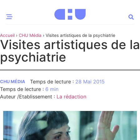
Accueil
›
CHU Média
›
Visites artistiques de la psychiatrie
CE MOMENT
Visites artistiques de la
psychiatrie
 santé
Innovation
re & patrimoine
Patient
28 Mai 2015
CHU MÉDIA
6 min
Média
Auteur /Etablissement
:
La rédaction
sommes-nous
t-ce qu’un CHU ?
ire des CHU
CHU