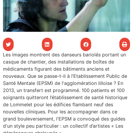
les articles
os
tre santé
Les images montrent des danseurs bariolés portant un
tre santé
casque de chantier, des installations de boîtes de
médicaments figurant des bâtiments anciens et
nouveaux. Que se passe-t-il à l’Etablissement Public de
novation
Santé Mentale (EPSM) de l'agglomération lilloise ? En
2013, un transfert est programmé. 100 patients et 100
soignants quitteront l’établissement de santé historique
 vie au CHU
de Lommelet pour les édifices flambant neuf des
nouvelles cliniques. Pour les accompagner dans ce
grand bouleversement, l'EPSM a convoqué des guides
rmation
d'un style peu particulier : un collectif d’artistes « Les
déménageurs chaloupés »