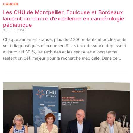
CANCER
Les CHU de Montpellier, Toulouse et Bordeaux
lancent un centre d’excellence en cancérologie
pédiatrique
30 Juin 2026
Chaque année en France, plus de 2 200 enfants et adolescents
sont diagnostiqués d’un cancer. Si les taux de survie dépassent
aujourd’hui 80 %, les rechutes et les séquelles à long terme
restent un défi majeur pour la recherche médicale. Dans ce
contexte, les CHU de Montpellier, Toulouse et Bordeaux, aux
côtés de l’Oncopole Claudius Regaud et de leurs partenaires,
lancent CIRCLE, un centre de recherche d’excellence dédié aux
cancers pédiatriques.