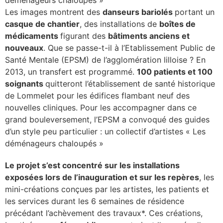
Les images montrent des
danseurs bariolés
portant un
lture & patrimoine
casque de chantier
, des installations de
boîtes de
erche
médicaments
figurant des
bâtiments anciens et
nouveaux
. Que se passe-t-il à l’Etablissement Public de
Santé Mentale (EPSM) de l’agglomération lilloise ? En
ition écologique
2013, un transfert est programmé.
100 patients et 100
soignants
quitteront l’établissement de santé historique
da
de Lommelet pour les édifices flambant neuf des
nouvelles cliniques. Pour les accompagner dans ce
grand bouleversement, l’EPSM a convoqué des guides
TEZ CONNECTÉ
d’un style peu particulier : un collectif d’artistes « Les
déménageurs chaloupés »
e d’info
Le projet s’est concentré sur les installations
exposées lors de l’inauguration et sur les repères
, les
mini-créations conçues par les artistes, les patients et
les services durant les 6 semaines de résidence
TACT
précédant l’achèvement des travaux*. Ces créations,