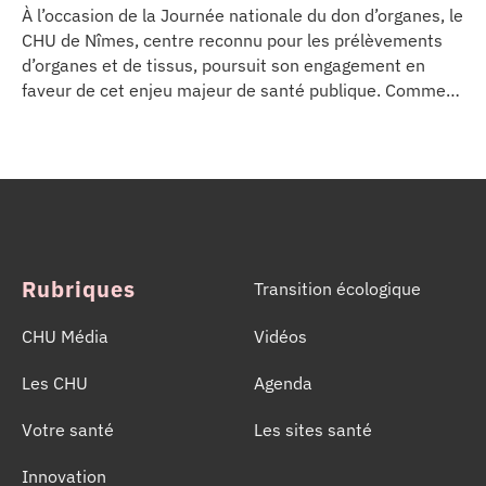
À l’occasion de la Journée nationale du don d’organes, le
CHU de Nîmes, centre reconnu pour les prélèvements
d’organes et de tissus, poursuit son engagement en
faveur de cet enjeu majeur de santé publique. Comme
dans d’autres grands établissements hospitaliers, les
équipes de la Coordination Hospitalière des
Prélèvements d’Organes et de Tissus (CHPOT) se sont
mobilisées pour informer, sensibiliser et rappeler
l’importance d’un geste solidaire qui permet chaque
année de sauver des milliers de vies.
Rubriques
Transition écologique
CHU Média
Vidéos
Les CHU
Agenda
Votre santé
Les sites santé
Innovation