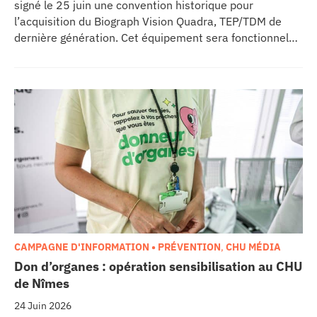
signé le 25 juin une convention historique pour
l’acquisition du Biograph Vision Quadra, TEP/TDM de
dernière génération. Cet équipement sera fonctionnel
début 2027 au sein de l’extension du pôle régional de
cancérologie du CHU, marquant une étape clé dans
l’excellence clinique et scientifique de l’établissement.
Ce projet représente un investissement de 9,5 millions
d’euros pour l’acquisition et l’installation de
l’équipement au cœur même du pôle régional de
cancérologie.
CAMPAGNE D'INFORMATION • PRÉVENTION
,
CHU MÉDIA
Don d’organes : opération sensibilisation au CHU
de Nîmes
24 Juin 2026