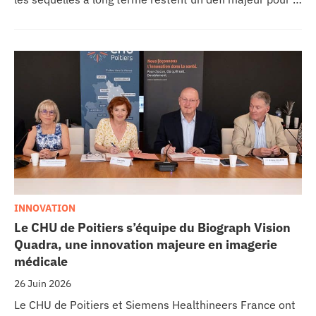
recherche médicale. Dans ce contexte, les CHU de
Montpellier, Toulouse et Bordeaux, aux côtés de
l’Oncopole Claudius Regaud et de leurs partenaires,
lancent CIRCLE, un centre de recherche d’excellence
dédié aux cancers pédiatriques.
INNOVATION
Le CHU de Poitiers s’équipe du Biograph Vision
Quadra, une innovation majeure en imagerie
médicale
26 Juin 2026
Le CHU de Poitiers et Siemens Healthineers France ont