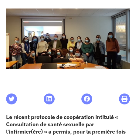
les articles
os
 santé
ation
e au CHU
ation
Le récent protocole de coopération intitulé «
Consultation de santé sexuelle par
re & patrimoine
l’infirmier(ère) » a permis, pour la première fois