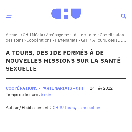
Accueil
›
CHU Média
›
Aménagement du territoire • Coordination
CE MOMENT
des soins
›
Coopérations • Partenariats • GHT
›
A Tours, des IDE
formés à de nouvelles missions sur la santé sexuelle
A TOURS, DES IDE FORMÉS À DE
 santé
Innovation
NOUVELLES MISSIONS SUR LA SANTÉ
re & patrimoine
Patient
SEXUELLE
Média
COOPÉRATIONS • PARTENARIATS • GHT
24 Fév 2022
5 min
sommes-nous
t-ce qu’un CHU ?
:
,
Auteur / Etablissement
CHRU Tours
La rédaction
ire des CHU
CHU