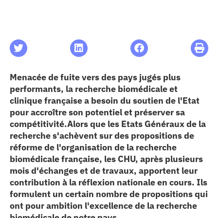
les articles
os
Menacée de fuite vers des pays jugés plus
 santé
performants, la recherche biomédicale et
clinique française a besoin du soutien de l'Etat
ation
pour accroître son potentiel et préserver sa
compétitivité.Alors que les Etats Généraux de la
recherche s'achèvent sur des propositions de
e au CHU
réforme de l'organisation de la recherche
biomédicale française, les CHU, après plusieurs
mois d'échanges et de travaux, apportent leur
ation
contribution à la réflexion nationale en cours. Ils
formulent un certain nombre de propositions qui
re & patrimoine
ont pour ambition l'excellence de la recherche
biomédicale de notre pays.