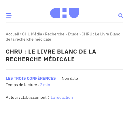
Accueil
›
CHU Média
›
Recherche • Etude
›
CHRU : Le Livre Blanc
CE MOMENT
de la recherche médicale
CHRU : LE LIVRE BLANC DE LA
 santé
Innovation
RECHERCHE MÉDICALE
re & patrimoine
Patient
LES TROIS CONFÉRENCES
Non daté
2 min
Média
sommes-nous
:
Auteur /Etablissement
La rédaction
t-ce qu’un CHU ?
ire des CHU
CHU