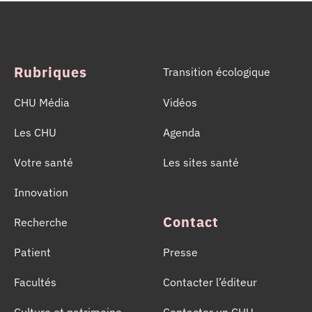
mobilisées pour informer, sensibiliser et rappeler
l’importance d’un geste solidaire qui permet chaque
année de sauver des milliers de vies.
Rubriques
Transition écologique
CHU Média
Vidéos
Les CHU
Agenda
Votre santé
Les sites santé
Innovation
Contact
Recherche
Patient
Presse
Facultés
Contacter l’éditeur
Culture et patrimoine
Contacter un CHU