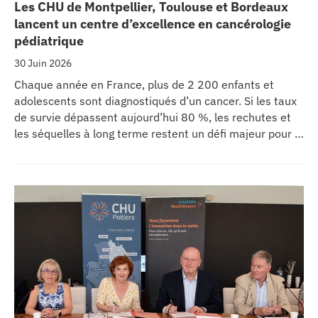
Les CHU de Montpellier, Toulouse et Bordeaux
lancent un centre d’excellence en cancérologie
pédiatrique
30 Juin 2026
Chaque année en France, plus de 2 200 enfants et
adolescents sont diagnostiqués d’un cancer. Si les taux
de survie dépassent aujourd’hui 80 %, les rechutes et
les séquelles à long terme restent un défi majeur pour la
recherche médicale. Dans ce contexte, les CHU de
Montpellier, Toulouse et Bordeaux, aux côtés de
l’Oncopole Claudius Regaud et de leurs partenaires,
lancent CIRCLE, un centre de recherche d’excellence
dédié aux cancers pédiatriques.