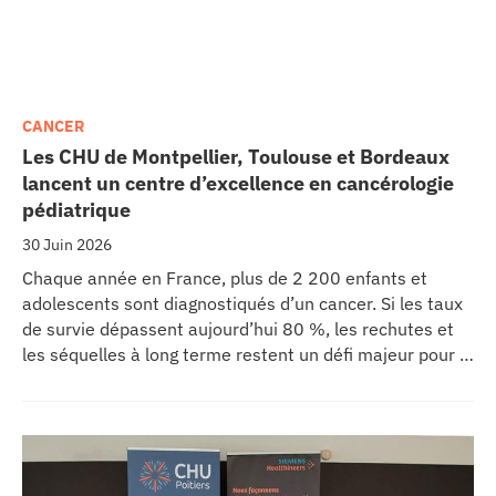
CANCER
Les CHU de Montpellier, Toulouse et Bordeaux
lancent un centre d’excellence en cancérologie
pédiatrique
30 Juin 2026
Chaque année en France, plus de 2 200 enfants et
adolescents sont diagnostiqués d’un cancer. Si les taux
de survie dépassent aujourd’hui 80 %, les rechutes et
les séquelles à long terme restent un défi majeur pour la
recherche médicale. Dans ce contexte, les CHU de
Montpellier, Toulouse et Bordeaux, aux côtés de
l’Oncopole Claudius Regaud et de leurs partenaires,
lancent CIRCLE, un centre de recherche d’excellence
dédié aux cancers pédiatriques.