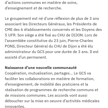
d’actions communes en matière de soins,
erche
d’enseignement et de recherche.
Le groupement est né d’une réflexion de plus de 3 ans
ition écologique
associant les Directeurs Généraux, les Présidents de
CME des 6 établissements concernés et les Doyens des
da
5 UFR. Son siège a été fixé au CHU de DIJON. Lors de
l’assemblée constitutive du 23 juin, Pierre-Charles
PONS, Directeur Général du CHU de Dijon a été élu
administrateur du GCS pour une durée de 3 ans. Il est
TEZ CONNECTÉ
assisté d’un permanent.
e d’info
Naissance d’une nouvelle communauté
Coopération, mutualisation, partages… Le GCS va
faciliter les collaborations en matière de formation,
d’enseignement, de mobilité des praticiens et la
réalisation de programmes de recherche communs et
de missions communes. Les accords vont aussi
TACT
déboucher sur la mise en oeuvre d’activités médicales
innovantes.