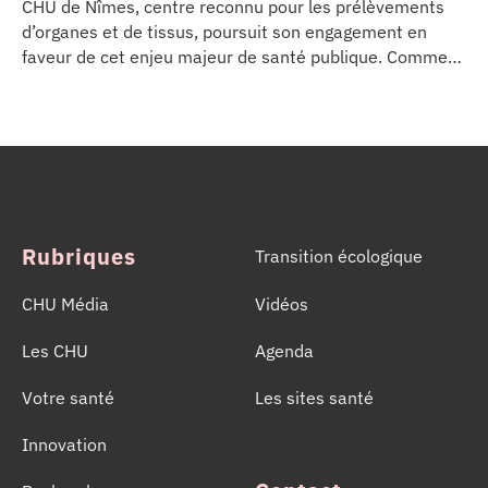
CHU de Nîmes, centre reconnu pour les prélèvements
d’organes et de tissus, poursuit son engagement en
faveur de cet enjeu majeur de santé publique. Comme
dans d’autres grands établissements hospitaliers, les
équipes de la Coordination Hospitalière des
Prélèvements d’Organes et de Tissus (CHPOT) se sont
mobilisées pour informer, sensibiliser et rappeler
l’importance d’un geste solidaire qui permet chaque
année de sauver des milliers de vies.
Rubriques
Transition écologique
CHU Média
Vidéos
Les CHU
Agenda
Votre santé
Les sites santé
Innovation