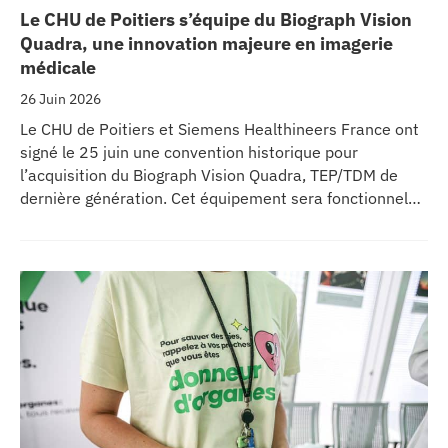
Le CHU de Poitiers s’équipe du Biograph Vision
Quadra, une innovation majeure en imagerie
médicale
26 Juin 2026
Le CHU de Poitiers et Siemens Healthineers France ont
signé le 25 juin une convention historique pour
l’acquisition du Biograph Vision Quadra, TEP/TDM de
dernière génération. Cet équipement sera fonctionnel
début 2027 au sein de l’extension du pôle régional de
cancérologie du CHU, marquant une étape clé dans
l’excellence clinique et scientifique de l’établissement.
Ce projet représente un investissement de 9,5 millions
d’euros pour l’acquisition et l’installation de
l’équipement au cœur même du pôle régional de
cancérologie.