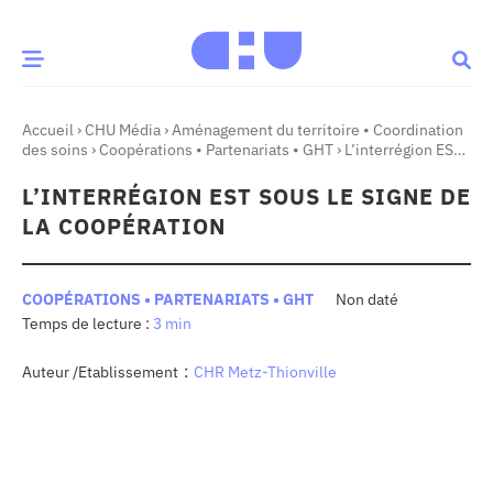
Accueil
›
CHU Média
›
Aménagement du territoire • Coordination
CE MOMENT
des soins
›
Coopérations • Partenariats • GHT
›
L’interrégion EST
sous le signe de la coopération
L’INTERRÉGION EST SOUS LE SIGNE DE
 santé
Innovation
LA COOPÉRATION
re & patrimoine
Patient
COOPÉRATIONS • PARTENARIATS • GHT
Non daté
3 min
Média
sommes-nous
:
Auteur /Etablissement
CHR Metz-Thionville
t-ce qu’un CHU ?
ire des CHU
CHU