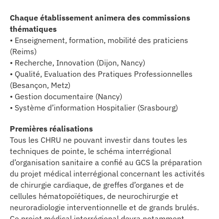
se
Chaque établissement animera des commissions
thématiques
cter l’éditeur
• Enseignement, formation, mobilité des praticiens
(Reims)
acter un CHU
• Recherche, Innovation (Dijon, Nancy)
• Qualité, Evaluation des Pratiques Professionnelles
(Besançon, Metz)
• Gestion documentaire (Nancy)
• Système d’information Hospitalier (Srasbourg)
Premières réalisations
Tous les CHRU ne pouvant investir dans toutes les
techniques de pointe, le schéma interrégional
d’organisation sanitaire a confié au GCS la préparation
du projet médical interrégional concernant les activités
de chirurgie cardiaque, de greffes d’organes et de
cellules hématopoïétiques, de neurochirurgie et
neuroradiologie interventionnelle et de grands brulés.
Ce projet médical interrégional devra notamment