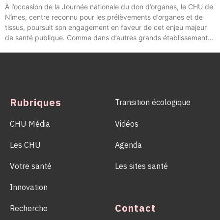
À l’occasion de la Journée nationale du don d’organes, le CHU de
Nîmes, centre reconnu pour les prélèvements d’organes et de
tissus, poursuit son engagement en faveur de cet enjeu majeur
de santé publique. Comme dans d’autres grands établissements
hospitaliers, les équipes de la Coordination Hospitalière des
Prélèvements d’Organes et de Tissus (CHPOT) se sont
mobilisées pour informer, sensibiliser et rappeler l’importance
d’un geste solidaire qui permet chaque année de sauver des
milliers de vies.
Rubriques
Transition écologique
CHU Média
Vidéos
Les CHU
Agenda
Votre santé
Les sites santé
Innovation
Contact
Recherche