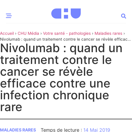
Accueil
›
CHU Média
›
Votre santé - pathologies
›
Maladies rares
›
CE MOMENT
Nivolumab : quand un traitement contre le cancer se révèle efficace
Nivolumab : quand un
contre une infection chronique rare
 santé
Innovation
traitement contre le
re & patrimoine
Patient
cancer se révèle
efficace contre une
Média
infection chronique
sommes-nous
t-ce qu’un CHU ?
rare
ire des CHU
CHU
14 Mai 2019
MALADIES RARES