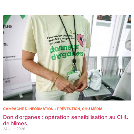
l’excellence clinique et scientifique de l’établissement. Ce projet
représente un investissement de 9,5 millions d’euros pour
l’acquisition et l’installation de l’équipement au cœur même du
pôle régional de cancérologie.
CAMPAGNE D'INFORMATION • PRÉVENTION
,
CHU MÉDIA
Don d’organes : opération sensibilisation au CHU
de Nîmes
24 Juin 2026