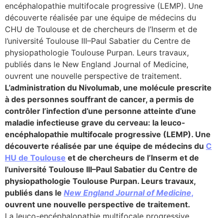
encéphalopathie multifocale progressive (LEMP). Une
découverte réalisée par une équipe de médecins du
lture & patrimoine
CHU de Toulouse et de chercheurs de l’Inserm et de
erche
l’université Toulouse III–Paul Sabatier du Centre de
physiopathologie Toulouse Purpan. Leurs travaux,
ition écologique
publiés dans le New England Journal of Medicine,
ouvrent une nouvelle perspective de traitement.
da
L’administration du Nivolumab, une molécule prescrite
à des personnes souffrant de cancer, a permis de
contrôler l’infection d’une personne atteinte d’une
maladie infectieuse grave du cerveau: la leuco-
TEZ CONNECTÉ
encéphalopathie multifocale progressive (LEMP). Une
découverte réalisée par une équipe de médecins du
C
e d’info
HU de Toulouse
et de chercheurs de l’Inserm et de
l’université Toulouse III–Paul Sabatier du Centre de
physiopathologie Toulouse Purpan. Leurs travaux,
publiés dans le
New England Journal of Medicine
,
ouvrent une nouvelle perspective de traitement.
TACT
La leuco-encéphalopathie multifocale progressive