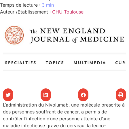
3 min
les articles
Auteur /Etablissement
:
CHU Toulouse
os
tre santé
tre santé
novation
 vie au CHU
L’administration du Nivolumab, une molécule prescrite à
des personnes souffrant de cancer, a permis de
contrôler l’infection d’une personne atteinte d’une
rmation
maladie infectieuse grave du cerveau: la leuco-