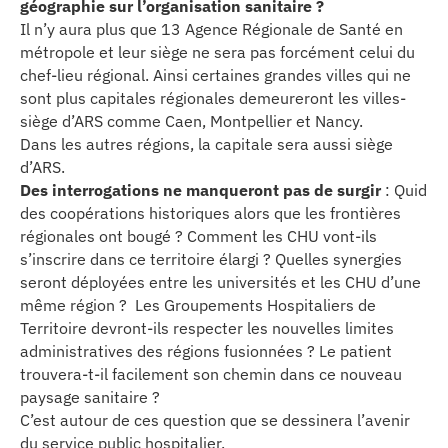
géographie sur l’organisation sanitaire ?
se
Il n’y aura plus que 13 Agence Régionale de Santé en
métropole et leur siège ne sera pas forcément celui du
cter l’éditeur
chef-lieu régional. Ainsi certaines grandes villes qui ne
sont plus capitales régionales demeureront les villes-
acter un CHU
siège d’ARS comme Caen, Montpellier et Nancy.
Dans les autres régions, la capitale sera aussi siège
d’ARS.
Des interrogations ne manqueront pas de surgir
: Quid
des coopérations historiques alors que les frontières
régionales ont bougé ? Comment les CHU vont-ils
s’inscrire dans ce territoire élargi ? Quelles synergies
seront déployées entre les universités et les CHU d’une
même région ? Les Groupements Hospitaliers de
Territoire devront-ils respecter les nouvelles limites
administratives des régions fusionnées ? Le patient
trouvera-t-il facilement son chemin dans ce nouveau
paysage sanitaire ?
C’est autour de ces question que se dessinera l’avenir
du service public hospitalier.