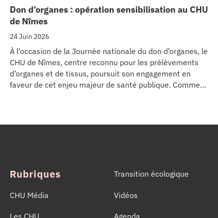
Don d’organes : opération sensibilisation au CHU
de Nîmes
24 Juin 2026
À l’occasion de la Journée nationale du don d’organes, le
CHU de Nîmes, centre reconnu pour les prélèvements
d’organes et de tissus, poursuit son engagement en
faveur de cet enjeu majeur de santé publique. Comme
dans d’autres grands établissements hospitaliers, les
équipes de la Coordination Hospitalière des
Prélèvements d’Organes et de Tissus (CHPOT) se sont
mobilisées pour informer, sensibiliser et rappeler
l’importance d’un geste solidaire qui permet chaque
année de sauver des milliers de vies.
Rubriques
Transition écologique
CHU Média
Vidéos
Les CHU
Agenda