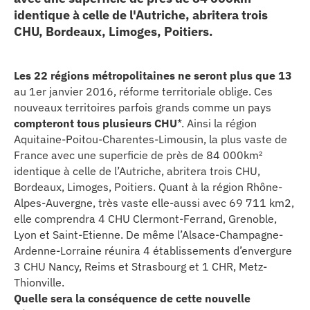
identique à celle de l'Autriche, abritera trois
erche
CHU, Bordeaux, Limoges, Poitiers.
ition écologique
Les 22 régions métropolitaines ne seront plus que 13
au 1er janvier 2016, réforme territoriale oblige. Ces
da
nouveaux territoires parfois grands comme un pays
compteront tous plusieurs CHU
*. Ainsi la région
Aquitaine-Poitou-Charentes-Limousin, la plus vaste de
TEZ CONNECTÉ
France avec une superficie de près de 84 000km²
identique à celle de l’Autriche, abritera trois CHU,
Bordeaux, Limoges, Poitiers. Quant à la région Rhône-
e d’info
Alpes-Auvergne, très vaste elle-aussi avec 69 711 km2,
elle comprendra 4 CHU Clermont-Ferrand, Grenoble,
Lyon et Saint-Etienne. De même l’Alsace-Champagne-
Ardenne-Lorraine réunira 4 établissements d’envergure
3 CHU Nancy, Reims et Strasbourg et 1 CHR, Metz-
Thionville.
TACT
Quelle sera la conséquence de cette nouvelle