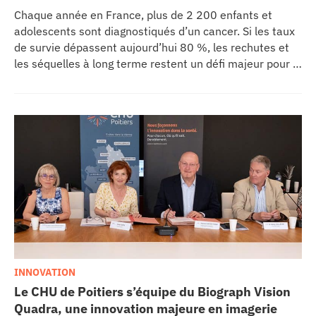
Chaque année en France, plus de 2 200 enfants et
adolescents sont diagnostiqués d’un cancer. Si les taux
de survie dépassent aujourd’hui 80 %, les rechutes et
les séquelles à long terme restent un défi majeur pour la
recherche médicale. Dans ce contexte, les CHU de
Montpellier, Toulouse et Bordeaux, aux côtés de
l’Oncopole Claudius Regaud et de leurs partenaires,
lancent CIRCLE, un centre de recherche d’excellence
dédié aux cancers pédiatriques.
INNOVATION
Le CHU de Poitiers s’équipe du Biograph Vision
Quadra, une innovation majeure en imagerie