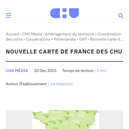
Accueil
›
CHU Média
›
Aménagement du territoire • Coordination
CE MOMENT
des soins
›
Coopérations • Partenariats • GHT
›
Nouvelle carte de
France des CHU
NOUVELLE CARTE DE FRANCE DES CHU
 santé
Innovation
re & patrimoine
Patient
CHU MÉDIA
10 Déc 2015
2 min
:
Auteur /Etablissement
La rédaction
Média
sommes-nous
t-ce qu’un CHU ?
ire des CHU
CHU