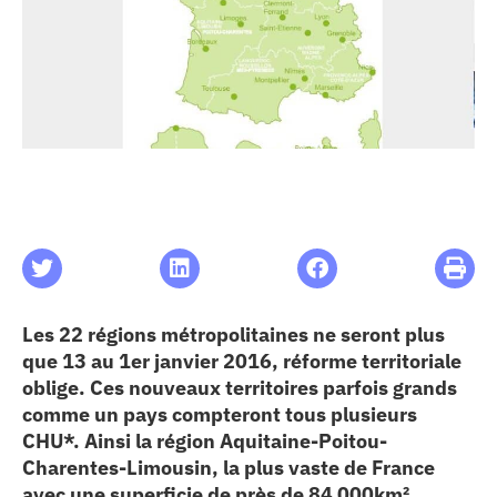
les articles
os
 santé
ation
e au CHU
Les 22 régions métropolitaines ne seront plus
que 13 au 1er janvier 2016, réforme territoriale
oblige. Ces nouveaux territoires parfois grands
ation
comme un pays compteront tous plusieurs
CHU*. Ainsi la région Aquitaine-Poitou-
re & patrimoine
Charentes-Limousin, la plus vaste de France
avec une superficie de près de 84 000km²