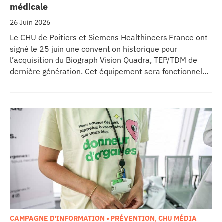
médicale
26 Juin 2026
Le CHU de Poitiers et Siemens Healthineers France ont
signé le 25 juin une convention historique pour
l’acquisition du Biograph Vision Quadra, TEP/TDM de
dernière génération. Cet équipement sera fonctionnel
début 2027 au sein de l’extension du pôle régional de
cancérologie du CHU, marquant une étape clé dans
l’excellence clinique et scientifique de l’établissement.
Ce projet représente un investissement de 9,5 millions
d’euros pour l’acquisition et l’installation de
l’équipement au cœur même du pôle régional de
cancérologie.
CAMPAGNE D'INFORMATION • PRÉVENTION
,
CHU MÉDIA