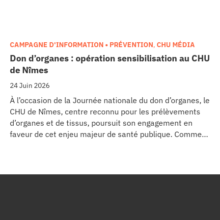
CAMPAGNE D'INFORMATION • PRÉVENTION
,
CHU MÉDIA
Don d’organes : opération sensibilisation au CHU
de Nîmes
24 Juin 2026
À l’occasion de la Journée nationale du don d’organes, le
CHU de Nîmes, centre reconnu pour les prélèvements
d’organes et de tissus, poursuit son engagement en
faveur de cet enjeu majeur de santé publique. Comme
dans d’autres grands établissements hospitaliers, les
équipes de la Coordination Hospitalière des
Prélèvements d’Organes et de Tissus (CHPOT) se sont
mobilisées pour informer, sensibiliser et rappeler
l’importance d’un geste solidaire qui permet chaque
année de sauver des milliers de vies.