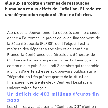
elle aux surcoûts en termes de ressources
erche
humaines et aux effets de l’inflation. Et redoute
une dégradation rapide si l’Etat ne fait rien.
ition écologique
Alors que le gouvernement a déposé, comme chaque
da
année à l’automne, le projet de loi de financement de
la Sécurité sociale (PLFSS), dont l’objectif est la
maîtrise des dépenses sociales et de santé en
TEZ CONNECTÉ
France, la Conférence des Directeurs Généraux de
CHU ne cache pas son pessimisme. En témoigne un
e d’info
communiqué publié ce lundi 2 octobre qui ressemble
à un cri d’alerte adressé aux pouvoirs publics sur la
“dégradation très préoccupante de la situation
financière” des trente-deux Centres Hospitaliers
Universitaires français.
Un déficit de 403 millions d’euros fin
TACT
2022
Les chiffres avancés par la “Conf’ des DG” n’ont en