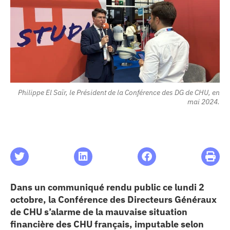
les articles
os
 santé
Philippe El Saïr, le Président de la Conférence des DG de CHU, en
mai 2024.
ation
e au CHU
ation
Dans un communiqué rendu public ce lundi 2
octobre, la Conférence des Directeurs Généraux
de CHU s’alarme de la mauvaise situation
re & patrimoine
financière des CHU français, imputable selon