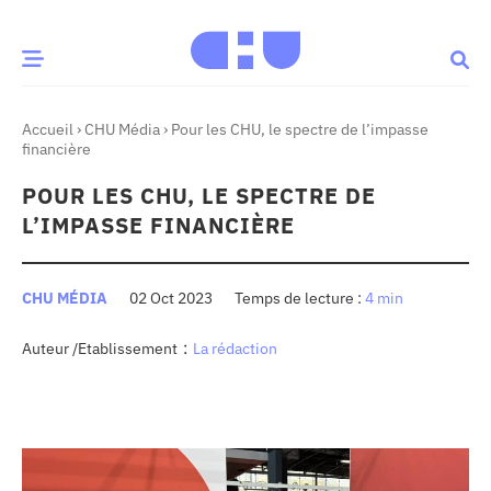
Accueil
›
CHU Média
›
Pour les CHU, le spectre de l’impasse
CE MOMENT
financière
POUR LES CHU, LE SPECTRE DE
 santé
Innovation
L’IMPASSE FINANCIÈRE
re & patrimoine
Patient
CHU MÉDIA
02 Oct 2023
4 min
Média
:
Auteur /Etablissement
La rédaction
sommes-nous
t-ce qu’un CHU ?
ire des CHU
CHU