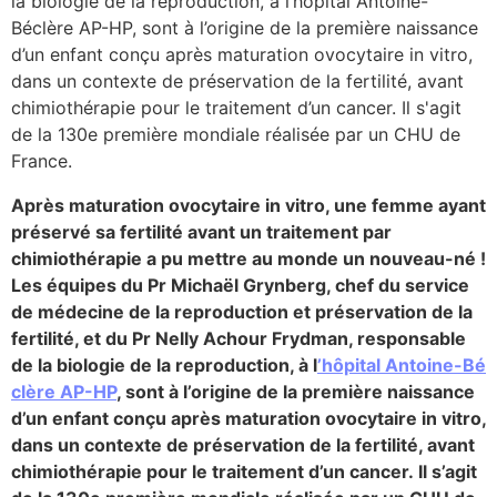
la biologie de la reproduction, à l’hôpital Antoine-
Béclère AP-HP, sont à l’origine de la première naissance
lture & patrimoine
d’un enfant conçu après maturation ovocytaire in vitro,
erche
dans un contexte de préservation de la fertilité, avant
chimiothérapie pour le traitement d’un cancer. Il s'agit
de la 130e première mondiale réalisée par un CHU de
ition écologique
France.
da
Après maturation ovocytaire in vitro, une femme ayant
préservé sa fertilité avant un traitement par
chimiothérapie a pu mettre au monde un nouveau-né !
Les équipes du Pr Michaël Grynberg, chef du service
TEZ CONNECTÉ
de médecine de la reproduction et préservation de la
fertilité, et du Pr Nelly Achour Frydman, responsable
e d’info
de la biologie de la reproduction, à l
’hôpital Antoine-Bé
clère AP-HP
, sont à l’origine de la première naissance
d’un enfant conçu après maturation ovocytaire in vitro,
dans un contexte de préservation de la fertilité, avant
chimiothérapie pour le traitement d’un cancer. Il s’agit
TACT