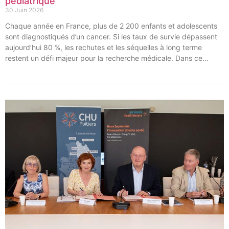
pédiatrique
30 Juin 2026
Chaque année en France, plus de 2 200 enfants et adolescents
sont diagnostiqués d’un cancer. Si les taux de survie dépassent
aujourd’hui 80 %, les rechutes et les séquelles à long terme
restent un défi majeur pour la recherche médicale. Dans ce
contexte, les CHU de Montpellier, Toulouse et Bordeaux, aux
côtés de l’Oncopole Claudius Regaud et de leurs partenaires,
lancent CIRCLE, un centre de recherche d’excellence dédié aux
cancers pédiatriques.