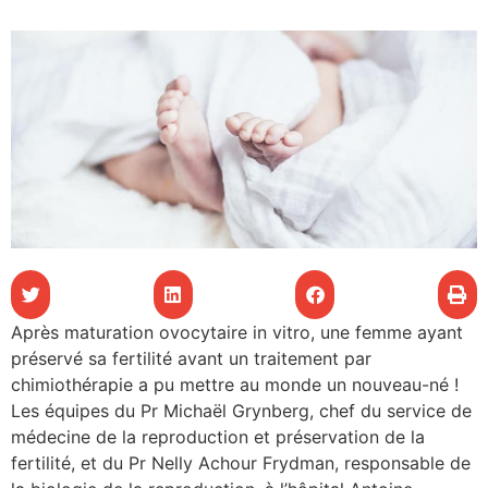
les articles
os
tre santé
tre santé
novation
Après maturation ovocytaire in vitro, une femme ayant
préservé sa fertilité avant un traitement par
 vie au CHU
chimiothérapie a pu mettre au monde un nouveau-né !
Les équipes du Pr Michaël Grynberg, chef du service de
médecine de la reproduction et préservation de la
rmation
fertilité, et du Pr Nelly Achour Frydman, responsable de