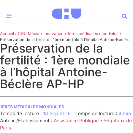
Accueil
›
CHU Média
›
Innovation
›
1ères médicales mondiales
›
CE MOMENT
Préservation de la fertilité : 1ère mondiale à l’hôpital Antoine-Béclère
Préservation de la
AP-HP
 santé
Innovation
fertilité : 1ère mondiale
re & patrimoine
Patient
à l’hôpital Antoine-
Béclère AP-HP
Média
sommes-nous
t-ce qu’un CHU ?
1ÈRES MÉDICALES MONDIALES
ire des CHU
18 Sep 2019
4 min
Auteur /Etablissement
:
Assistance Publique • Hôpitaux de
CHU
Paris