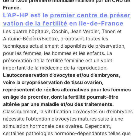
de la 130e première mondiale réalisée par un CHU de
France.
se
L’AP-HP est le
premier centre de préser
vation de la fertilité
en Ile-de-France
cter l’éditeur
Les quatre hôpitaux, Cochin, Jean Verdier, Tenon et
Antoine-Béclère/Bicêtre, proposent toutes les
acter un CHU
techniques actuellement disponibles de préservation,
pour les femmes, les hommes et les enfants. La
préservation de la fertilité féminine est un volet
important de la médecine de la reproduction.
L’autoconservation d’ovocytes et/ou d’embryons,
voire la cryopréservation de tissu ovarien,
représentent de réelles alternatives pour les femmes
en âge de procréer, dont la fertilité pourrait-être
altérée par une maladie et/ou des traitements.
Classiquement, la vitrification d’ovocytes ou d’embryons
nécessite l’obtention d’ovocytes matures suite à une
stimulation hormonale des ovaires. Cependant,
certaines pathologies hormono-dépendantes telles que