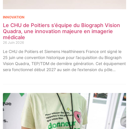
INNOVATION
Le CHU de Poitiers s’équipe du Biograph Vision
Quadra, une innovation majeure en imagerie
médicale
26 Juin 2026
Le CHU de Poitiers et Siemens Healthineers France ont signé le
25 juin une convention historique pour l’acquisition du Biograph
Vision Quadra, TEP/TDM de dernière génération. Cet équipement
sera fonctionnel début 2027 au sein de l’extension du pôle
régional de cancérologie du CHU, marquant une étape clé dans
l’excellence clinique et scientifique de l’établissement. Ce projet
représente un investissement de 9,5 millions d’euros pour
l’acquisition et l’installation de l’équipement au cœur même du
pôle régional de cancérologie.