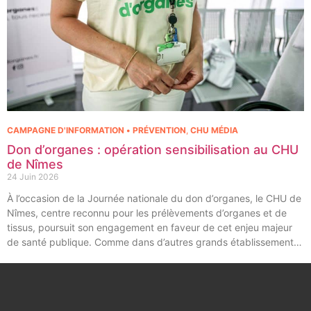
CAMPAGNE D'INFORMATION • PRÉVENTION
,
CHU MÉDIA
Don d’organes : opération sensibilisation au CHU
de Nîmes
24 Juin 2026
À l’occasion de la Journée nationale du don d’organes, le CHU de
Nîmes, centre reconnu pour les prélèvements d’organes et de
tissus, poursuit son engagement en faveur de cet enjeu majeur
de santé publique. Comme dans d’autres grands établissements
hospitaliers, les équipes de la Coordination Hospitalière des
Prélèvements d’Organes et de Tissus (CHPOT) se sont
mobilisées pour informer, sensibiliser et rappeler l’importance
d’un geste solidaire qui permet chaque année de sauver des