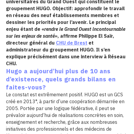
universitaires du Grand Ouest qui constituent le
groupement HUGO. Objectif: approfondir le travail
cter l’éditeur
en réseau des neuf établissements membres et
dessiner les priorités pour l’avenir. Le principal
acter un CHU
enjeu étant de «
rendre le Grand Ouest incontournable
sur les enjeux de santé»
, affirme Philippe El Saïr,
directeur général du
CHU de Brest
et
administrateur du groupement HUGO. Il s’en
explique précisément dans une interview à Réseau
CHU.
Hugo a aujourd’hui plus de 10 ans
d’existence, quels grands bilans en
faites-vous?
Le constat est extrêmement positif. HUGO est un GCS
créé en 2013*, à partir d’une coopération démarrée en
2005. Portée par une logique fédérative, il peut se
prévaloir aujourd’hui de réalisations concrètes en soin,
enseignement et recherche, grâce aux nombreuses
initiatives des professionnels et des médecins de