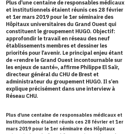
Plus d’une centaine de responsables médicaux
erche
et institutionnels étaient réunis ces 28 février
et 1er mars 2019 pour le 1er séminaire des
Hôpitaux universitaires du Grand Ouest qui
ition écologique
constituent le groupement HUGO. Objectif:
approfondir le travail en réseau des neuf
da
établissements membres et dessiner les
priorités pour l’avenir. Le principal enjeu étant
de «rendre le Grand Ouest incontournable sur
TEZ CONNECTÉ
les enjeux de santé», affirme Philippe El Saïr,
directeur général du CHU de Brest et
administrateur du groupement HUGO. Il s’en
e d’info
explique précisément dans une interview à
Réseau CHU.
Plus d’une centaine de responsables médicaux et
TACT
institutionnels étaient réunis ces 28 février et 1er
mars 2019 pour le 1er séminaire des Hôpitaux
se