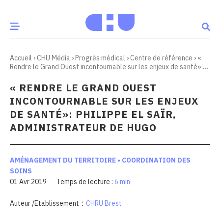
Accueil
›
CHU Média
›
Progrès médical
›
Centre de référence
›
«
CE MOMENT
Rendre le Grand Ouest incontournable sur les enjeux de santé»:
Philippe El Saïr, administrateur de HUGO
« RENDRE LE GRAND OUEST
 santé
Innovation
INCONTOURNABLE SUR LES ENJEUX
re & patrimoine
Patient
DE SANTÉ»: PHILIPPE EL SAÏR,
ADMINISTRATEUR DE HUGO
Média
AMÉNAGEMENT DU TERRITOIRE • COORDINATION DES
sommes-nous
SOINS
t-ce qu’un CHU ?
01 Avr 2019
6 min
ire des CHU
:
Auteur /Etablissement
CHRU Brest
CHU