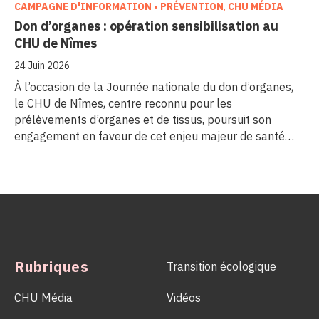
CAMPAGNE D'INFORMATION • PRÉVENTION
,
CHU MÉDIA
Don d’organes : opération sensibilisation au
CHU de Nîmes
24 Juin 2026
À l’occasion de la Journée nationale du don d’organes,
le CHU de Nîmes, centre reconnu pour les
prélèvements d’organes et de tissus, poursuit son
engagement en faveur de cet enjeu majeur de santé
publique. Comme dans d’autres grands établissements
hospitaliers, les équipes de la Coordination Hospitalière
des Prélèvements d’Organes et de Tissus (CHPOT) se
sont mobilisées pour informer, sensibiliser et rappeler
l’importance d’un geste solidaire qui permet chaque
année de sauver des milliers de vies.
Rubriques
Transition écologique
CHU Média
Vidéos