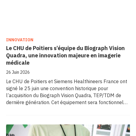
INNOVATION
Le CHU de Poitiers s’équipe du Biograph Vision
Quadra, une innovation majeure en imagerie
médicale
26 Juin 2026
Le CHU de Poitiers et Siemens Healthineers France ont
signé le 25 juin une convention historique pour
l’acquisition du Biograph Vision Quadra, TEP/TDM de
dernière génération. Cet équipement sera fonctionnel
début 2027 au sein de l’extension du pôle régional de
cancérologie du CHU, marquant une étape clé dans
l’excellence clinique et scientifique de l’établissement.
Ce projet représente un investissement de 9,5 millions