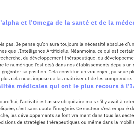
 l’alpha et l’Omega de la santé et de la méd
rois pas. Je pense qu’on aura toujours la nécessité absolue d’u
s que l’Intelligence Artificielle. Néanmoins, ce qui est certain
a recherche, du développement thérapeutique, du développemen
e le numérique l’est déjà dans nos établissements depuis un
 grignoter sa position. Cela constitue un vrai enjeu, puisque pl
 plus cela nous impose de les maîtriser et de les comprendre.
lités médicales qui ont le plus recours à l’
rd’hui, l’activité est assez ubiquitaire mais s’il y avait à ret
iquée, c’est sans doute l’imagerie. Ce secteur s’est emparé de l
che, les développements se font vraiment dans tous les secte
 décisions de stratégies thérapeutiques ou même dans la mobil