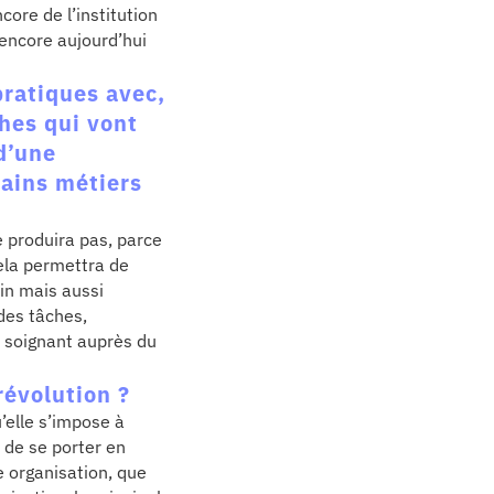
core de l’institution
 encore aujourd’hui
pratiques avec,
hes qui vont
 d’une
tains métiers
 produira pas, parce
Cela permettra de
in mais aussi
des tâches,
s soignant auprès du
 révolution ?
u’elle s’impose à
 de se porter en
e organisation, que