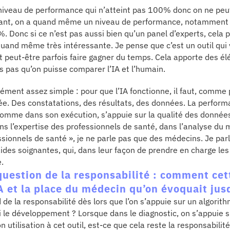
niveau de performance qui n’atteint pas 100% donc on ne peu
ndant, on a quand même un niveau de performance, notamment
%. Donc si ce n’est pas aussi bien qu’un panel d’experts, cela
quand même très intéressante. Je pense que c’est un outil qu
nt peut-être parfois faire gagner du temps. Cela apporte des é
s pas qu’on puisse comparer l’IA et l’humain.
ément assez simple : pour que l’IA fonctionne, il faut, comme 
trée. Des constatations, des résultats, des données. La perfor
omme dans son exécution, s’appuie sur la qualité des données
ns l’expertise des professionnels de santé, dans l’analyse du 
ssionnels de santé », je ne parle pas que des médecins. Je par
aides soignantes, qui, dans leur façon de prendre en charge le
e.
question de la responsabilité : comment cet
IA et la place du médecin qu’on évoquait ju
 de la responsabilité dès lors que l’on s’appuie sur un algorit
i le développement ? Lorsque dans le diagnostic, on s’appuie su
 utilisation à cet outil, est-ce que cela reste la responsabili