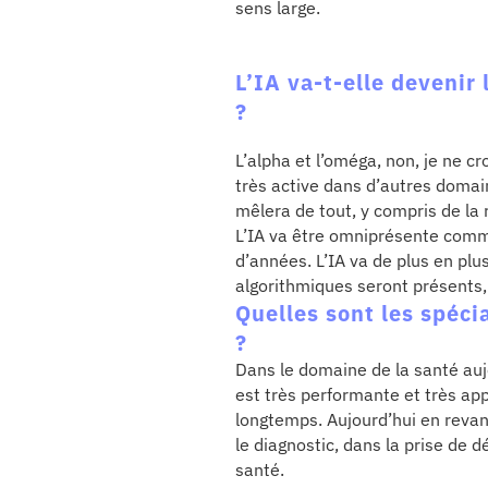
sens large.
se
L’IA va-t-elle devenir
?
cter l’éditeur
L’alpha et l’oméga, non, je ne c
acter un CHU
très active dans d’autres domaine
mêlera de tout, y compris de l
L’IA va être omniprésente comm
d’années. L’IA va de plus en plus
algorithmiques seront présents,
Quelles sont les spécia
?
Dans le domaine de la santé aujou
est très performante et très appl
longtemps. Aujourd’hui en revan
le diagnostic, dans la prise de
santé.