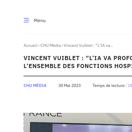
Menu
Accueil
›
CHU Média
›
Vincent Vuiblet : “L’IA va
CE MOMENT
profondément modifier l’ensemble des fonctions
hospitalières.”
VINCENT VUIBLET : “L’IA VA PR
 santé
Innovation
L’ENSEMBLE DES FONCTIONS HOSP
re & patrimoine
Patient
CHU MÉDIA
30 Mai 2023
18
Média
sommes-nous
t-ce qu’un CHU ?
ire des CHU