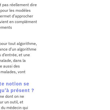
t pas réellement dire
 pour les modèles
 permet d’approcher
i vient en complément
léments
pour tout algorithme,
mance d’un algorithme
 d’entrée, et une
malade, dans la
le aussi des
s malades, vont
te notion se
squ’à présent ?
hme dont on ne
r un outil, et
té du médecin qui