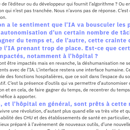
e de l’éditeur ou du développeur qui fournit l’algorithme ? Ou en
ion qui n’est pas tranchée. Nous n’avons pas de réponse. C’est
ion.
n a le sentiment que l’IA va bousculer les 
e autonomisation d’un certain nombre de tâc
agner du temps et, de l’autre, cette crainte
l’IA prenant trop de place. Est-ce que cer
impactés, notamment à l’hôpital ?
ont être impactés mais en revanche, la déshumanisation ne se
ients avec de l’IA. L’interface restera une interface humaine. 
e des fonctions hospitalières, que ce soit dans l’espace du so
if. C’est la présence d’outils qui va permettre d’autonomiser 
ion et en cela, de faire gagner du temps, de recentrer du temp
énéfice à apporter.
 et l’hôpital en général, sont prêts à cette
ivre une révolution, d’autant plus quand elle va très vite et q
abilité des CHU et des établissements de santé en particulier,
 mieux préparé à l’avènement de nouveaux outils, d’une nouvell