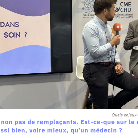
Quels enjeux 
t non pas de remplaçants. Est-ce-que sur le 
ussi bien, voire mieux, qu’un médecin ?