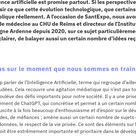
ence artificielle est promise partout. Si les perspecti
aisir ce que cette évolution technologique, que certai
lique réellement. A l’occasion de SantExpo, nous avo
de médecine au CHU de Reims et directeur de l’Institut
gne Ardenne depuis 2020, sur ce sujet particulièremen
clairer, de balayer aussi un certain nombre d’idées re
us sur le moment que nous sommes en train
parler de l’Intelligence Artificielle, terme qui regroupe d’aill
dées. Cela recouvre une agitation médiatique qui n’est pas to
 soulève des défis importants pour notre société. Il y a une pri
ènement de ChatGPT, qui concrétise et permet à un certain nom
 suscite à la fois beaucoup d’enthousiasme et d’espoir sur le d
des, de méfiances ; amène aussi un certain nombre de sujets
données, le respect de la vie privée. Ce sont des éléments sur 
doit être extrêmement importante et prioritaire dans le dével