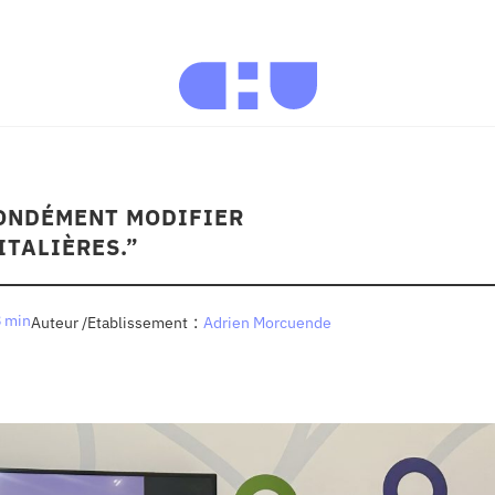
OFONDÉMENT MODIFIER
ITALIÈRES.”
 min
:
Auteur /Etablissement
Adrien Morcuende