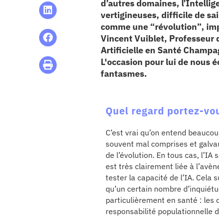
re & patrimoine
d’autres domaines, l’Intellig
vertigineuses, difficile de s
comme une “révolution”, imp
erche
Vincent Vuiblet, Professeur 
Artificielle en Santé Champa
ition écologique
L'occasion pour lui de nous é
fantasmes.
da
Quel regard portez-vo
TEZ CONNECTÉ
C’est vrai qu’on entend beaucoup 
souvent mal comprises et galvau
e d’info
de l’évolution. En tous cas, l’IA
est très clairement liée à l’av
tester la capacité de l’IA. Cela
qu’un certain nombre d’inquiétu
particulièrement en santé : les 
responsabilité populationnelle 
TACT