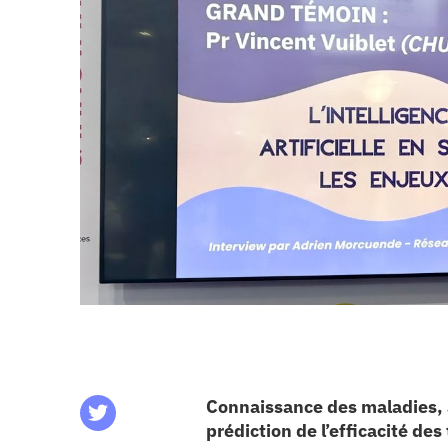
CHU
les articles
os
 santé
ation
e au CHU
ation
Connaissance des maladies, a
prédiction de l’efficacité d