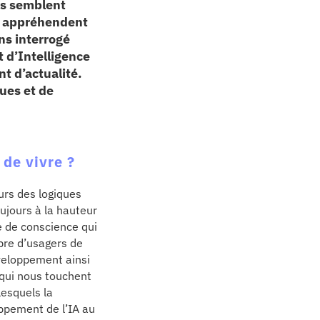
ves semblent
ns appréhendent
ns interrogé
 d’Intelligence
t d’actualité.
çues et de
 de vivre ?
eurs des logiques
ujours à la hauteur
se de conscience qui
bre d’usagers de
éveloppement ainsi
 qui nous touchent
lesquels la
oppement de l’IA au