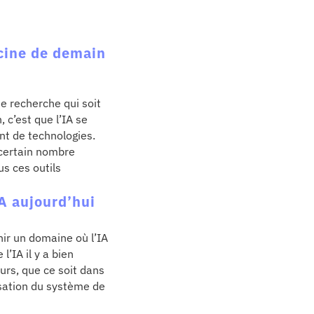
ecine de demain
ne recherche qui soit
, c’est que l’IA se
t de technologies.
 certain nombre
us ces outils
IA aujourd’hui
enir un domaine où l’IA
’IA il y a bien
urs, que ce soit dans
isation du système de