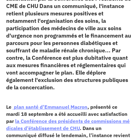
CME de CHU Dans un communiqué, l'instance
erche
retient plusieurs mesures positives et
notamment l'organisation des soins, la
ition écologique
participation des médecins de ville aux soins
d'urgence non programmés et le financement au
da
parcours pour les personnes diabétiques et
souffrant de maladie rénale chronique... Par
contre, la Conférence est plus dubitative quant
aux mesures financières et réglementaires qui
TEZ CONNECTÉ
vont accompagner le plan. Elle déplore
également l'exclusion des structures publiques
e d’info
de la concercation.
Le
plan santé d’Emmanuel Macron
, présenté ce
mardi 18 septembre a été accueilli avec satisfaction
par
la Conférence des présidents de commissions mé
TACT
dicales d’établissement de CHU
. Dans un
communiqué diffusé le lendemain, l’instance revient