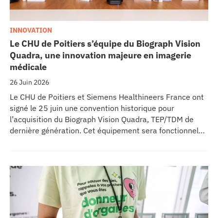
INNOVATION
Le CHU de Poitiers s’équipe du Biograph Vision
Quadra, une innovation majeure en imagerie
médicale
26 Juin 2026
Le CHU de Poitiers et Siemens Healthineers France ont
signé le 25 juin une convention historique pour
l’acquisition du Biograph Vision Quadra, TEP/TDM de
dernière génération. Cet équipement sera fonctionnel
début 2027 au sein de l’extension du pôle régional de
cancérologie du CHU, marquant une étape clé dans
l’excellence clinique et scientifique de l’établissement.
Ce projet représente un investissement de 9,5 millions
d’euros pour l’acquisition et l’installation de
l’équipement au cœur même du pôle régional de
cancérologie.