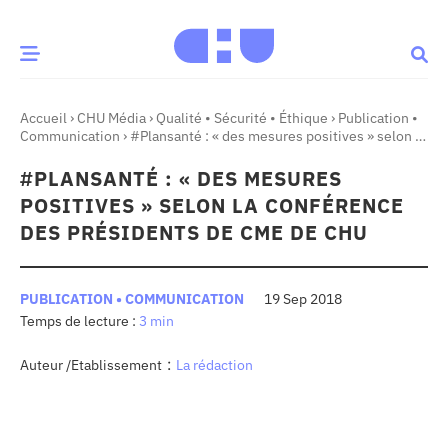
Accueil
›
CHU Média
›
Qualité • Sécurité • Éthique
›
Publication •
CE MOMENT
Communication
›
#Plansanté : « des mesures positives » selon la
Conférence des Présidents de CME de CHU
#PLANSANTÉ : « DES MESURES
 santé
Innovation
POSITIVES » SELON LA CONFÉRENCE
re & patrimoine
Patient
DES PRÉSIDENTS DE CME DE CHU
Média
PUBLICATION • COMMUNICATION
19 Sep 2018
3 min
sommes-nous
t-ce qu’un CHU ?
:
Auteur /Etablissement
La rédaction
ire des CHU
CHU