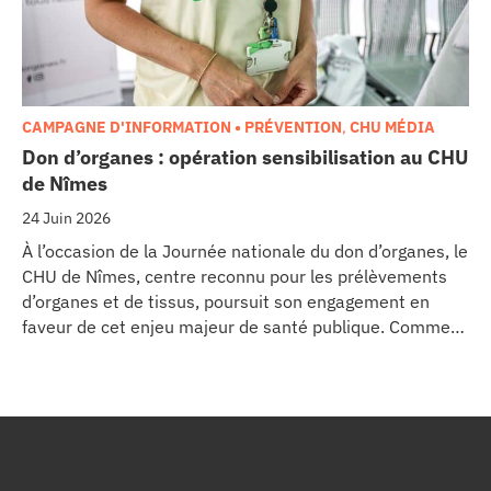
CAMPAGNE D'INFORMATION • PRÉVENTION
,
CHU MÉDIA
Don d’organes : opération sensibilisation au CHU
de Nîmes
24 Juin 2026
À l’occasion de la Journée nationale du don d’organes, le
CHU de Nîmes, centre reconnu pour les prélèvements
d’organes et de tissus, poursuit son engagement en
faveur de cet enjeu majeur de santé publique. Comme
dans d’autres grands établissements hospitaliers, les
équipes de la Coordination Hospitalière des
Prélèvements d’Organes et de Tissus (CHPOT) se sont
mobilisées pour informer, sensibiliser et rappeler
l’importance d’un geste solidaire qui permet chaque
année de sauver des milliers de vies.