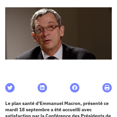
les articles
os
 santé
ation
e au CHU
ation
Le plan santé d'Emmanuel Macron, présenté ce
re & patrimoine
mardi 18 septembre a été accueilli avec
satisfaction par la Conférence des Présidents de