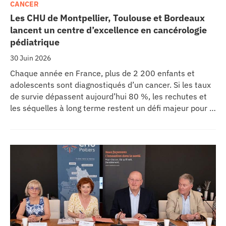
CANCER
Les CHU de Montpellier, Toulouse et Bordeaux
lancent un centre d’excellence en cancérologie
pédiatrique
30 Juin 2026
Chaque année en France, plus de 2 200 enfants et
adolescents sont diagnostiqués d’un cancer. Si les taux
de survie dépassent aujourd’hui 80 %, les rechutes et
les séquelles à long terme restent un défi majeur pour la
recherche médicale. Dans ce contexte, les CHU de
Montpellier, Toulouse et Bordeaux, aux côtés de
l’Oncopole Claudius Regaud et de leurs partenaires,
lancent CIRCLE, un centre de recherche d’excellence
dédié aux cancers pédiatriques.