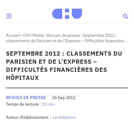
Accueil
›
CHU Média
›
Revues de presse
›
Septembre 2012 :
CE MOMENT
classements du Parisien et de l’Express – Difficultés financières
des Hôpitaux
SEPTEMBRE 2012 : CLASSEMENTS DU
 santé
Innovation
PARISIEN ET DE L’EXPRESS –
re & patrimoine
Patient
DIFFICULTÉS FINANCIÈRES DES
HÔPITAUX
Média
REVUES DE PRESSE
26 Sep 2012
sommes-nous
10 min
t-ce qu’un CHU ?
ire des CHU
:
Auteur /Etablissement
La rédaction
CHU