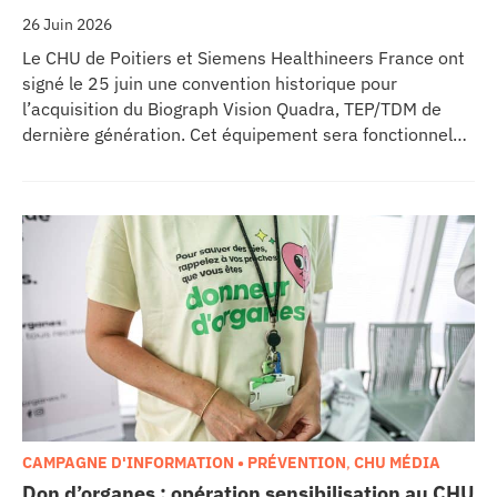
26 Juin 2026
Le CHU de Poitiers et Siemens Healthineers France ont
signé le 25 juin une convention historique pour
l’acquisition du Biograph Vision Quadra, TEP/TDM de
dernière génération. Cet équipement sera fonctionnel
début 2027 au sein de l’extension du pôle régional de
cancérologie du CHU, marquant une étape clé dans
l’excellence clinique et scientifique de l’établissement.
Ce projet représente un investissement de 9,5 millions
d’euros pour l’acquisition et l’installation de
l’équipement au cœur même du pôle régional de
cancérologie.
CAMPAGNE D'INFORMATION • PRÉVENTION
,
CHU MÉDIA
Don d’organes : opération sensibilisation au CHU