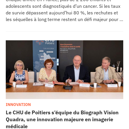
adolescents sont diagnostiqués d’un cancer. Si les taux
de survie dépassent aujourd’hui 80 %, les rechutes et
les séquelles à long terme restent un défi majeur pour la
recherche médicale. Dans ce contexte, les CHU de
Montpellier, Toulouse et Bordeaux, aux côtés de
l’Oncopole Claudius Regaud et de leurs partenaires,
lancent CIRCLE, un centre de recherche d’excellence
dédié aux cancers pédiatriques.
INNOVATION
Le CHU de Poitiers s’équipe du Biograph Vision
Quadra, une innovation majeure en imagerie
médicale