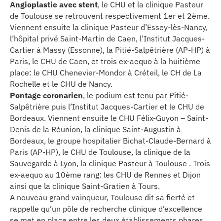
Angioplastie avec stent
, le CHU et la clinique Pasteur
de Toulouse se retrouvent respectivement 1er et 2ème.
Viennent ensuite la clinique Pasteur d’Essey-lès-Nancy,
l’hôpital privé Saint-Martin de Caen, l’Institut Jacques-
Cartier à Massy (Essonne), la Pitié-Salpêtrière (AP-HP) à
Paris, le CHU de Caen, et trois ex-aequo à la huitième
place: le CHU Chenevier-Mondor à Créteil, le CH de La
Rochelle et le CHU de Nancy.
Pontage coronarien
, le podium est tenu par Pitié-
Salpêtrière puis l’Institut Jacques-Cartier et le CHU de
Bordeaux. Viennent ensuite le CHU Félix-Guyon – Saint-
Denis de la Réunion, la clinique Saint-Augustin à
Bordeaux, le groupe hospitalier Bichat-Claude-Bernard à
Paris (AP-HP), le CHU de Toulouse, la clinique de la
Sauvegarde à Lyon, la clinique Pasteur à Toulouse . Trois
ex-aequo au 10ème rang: les CHU de Rennes et Dijon
ainsi que la clinique Saint-Gratien à Tours.
A nouveau grand vainqueur, Toulouse dit sa fierté et
rappelle qu’un pôle de recherche clinique d’excellence
se met en place entre les deux établissements phares