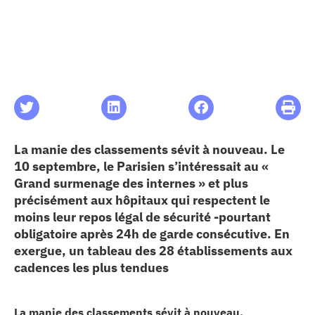
les articles
os
 santé
La manie des classements sévit à nouveau. Le
ation
10 septembre, le Parisien s’intéressait au «
Grand surmenage des internes » et plus
précisément aux hôpitaux qui respectent le
e au CHU
moins leur repos légal de sécurité -pourtant
obligatoire après 24h de garde consécutive. En
ation
exergue, un tableau des 28 établissements aux
cadences les plus tendues
re & patrimoine
La manie des classements sévit à nouveau.