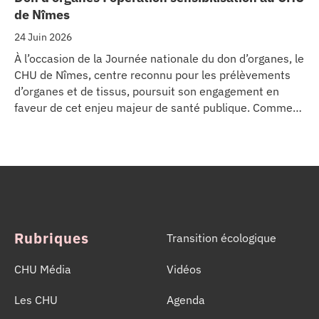
de Nîmes
24 Juin 2026
À l’occasion de la Journée nationale du don d’organes, le
CHU de Nîmes, centre reconnu pour les prélèvements
d’organes et de tissus, poursuit son engagement en
faveur de cet enjeu majeur de santé publique. Comme
dans d’autres grands établissements hospitaliers, les
équipes de la Coordination Hospitalière des
Prélèvements d’Organes et de Tissus (CHPOT) se sont
mobilisées pour informer, sensibiliser et rappeler
l’importance d’un geste solidaire qui permet chaque
année de sauver des milliers de vies.
Rubriques
Transition écologique
CHU Média
Vidéos
Les CHU
Agenda