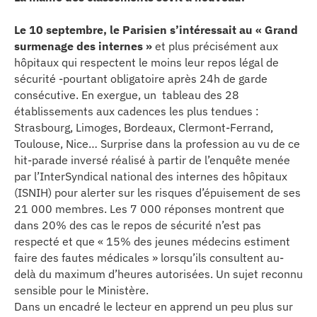
erche
Le 10 septembre, le Parisien s’intéressait au « Grand
surmenage des internes »
et plus précisément aux
ition écologique
hôpitaux qui respectent le moins leur repos légal de
sécurité -pourtant obligatoire après 24h de garde
consécutive. En exergue, un tableau des 28
da
établissements aux cadences les plus tendues :
Strasbourg, Limoges, Bordeaux, Clermont-Ferrand,
Toulouse, Nice… Surprise dans la profession au vu de ce
TEZ CONNECTÉ
hit-parade inversé réalisé à partir de l’enquête menée
par l’InterSyndical national des internes des hôpitaux
e d’info
(ISNIH) pour alerter sur les risques d’épuisement de ses
21 000 membres. Les 7 000 réponses montrent que
dans 20% des cas le repos de sécurité n’est pas
respecté et que « 15% des jeunes médecins estiment
faire des fautes médicales » lorsqu’ils consultent au-
delà du maximum d’heures autorisées. Un sujet reconnu
TACT
sensible pour le Ministère.
Dans un encadré le lecteur en apprend un peu plus sur