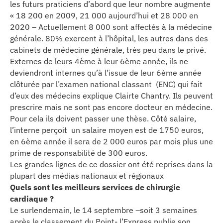
les futurs praticiens d’abord que leur nombre augmente
se
« 18 200 en 2009, 21 000 aujourd’hui et 28 000 en
2020 – Actuellement 8 000 sont affectés à la médecine
cter l’éditeur
générale. 80% exercent à l’hôpital, les autres dans des
cabinets de médecine générale, très peu dans le privé.
acter un CHU
Externes de leurs 4ème à leur 6ème année, ils ne
deviendront internes qu’à l’issue de leur 6ème année
clôturée par l’examen national classant (ENC) qui fait
d’eux des médecins explique Clairte Chantry. Ils peuvent
prescrire mais ne sont pas encore docteur en médecine.
Pour cela ils doivent passer une thèse. Côté salaire,
l’interne perçoit un salaire moyen est de 1750 euros,
en 6ème année il sera de 2 000 euros par mois plus une
prime de responsabilité de 300 euros.
Les grandes lignes de ce dossier ont été reprises dans la
plupart des médias nationaux et régionaux
Quels sont les meilleurs services de chirurgie
cardiaque ?
Le surlendemain, le 14 septembre –soit 3 semaines
après le classement du Point- l’Express publie son