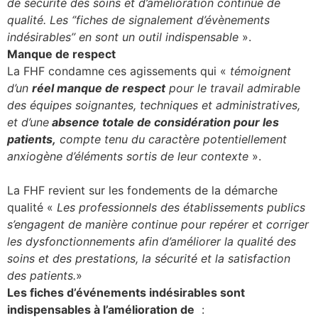
de sécurité des soins et d’amélioration continue de
qualité. Les ‘’fiches de signalement d’évènements
se
indésirables’’ en sont un outil indispensable
».
Manque de respect
cter l’éditeur
La FHF condamne ces agissements qui «
témoignent
d’un
réel manque de respect
pour le travail admirable
acter un CHU
des équipes soignantes, techniques et administratives,
et d’une
absence totale de considération pour les
patients,
compte tenu du caractère potentiellement
anxiogène d’éléments sortis de leur contexte
».
La FHF revient sur les fondements de la démarche
qualité «
Les professionnels des établissements publics
s’engagent de manière continue pour repérer et corriger
les dysfonctionnements afin d’améliorer la qualité des
soins et des prestations, la sécurité et la satisfaction
des patients.
»
Les fiches d’événements indésirables sont
indispensables à l’amélioration de
: