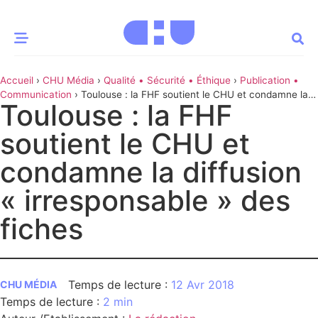
Accueil
›
CHU Média
›
Qualité • Sécurité • Éthique
›
Publication •
CE MOMENT
Communication
›
Toulouse : la FHF soutient le CHU et condamne la
Toulouse : la FHF
diffusion « irresponsable » des fiches
 santé
Innovation
soutient le CHU et
re & patrimoine
Patient
condamne la diffusion
« irresponsable » des
Média
fiches
sommes-nous
t-ce qu’un CHU ?
ire des CHU
12 Avr 2018
CHU MÉDIA
CHU
2 min