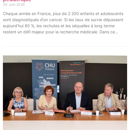
30 Juin 2026
Chaque année en France, plus de 2 200 enfants et adolescents
sont diagnostiqués d’un cancer. Si les taux de survie dépassent
aujourd’hui 80 %, les rechutes et les séquelles à long terme
restent un défi majeur pour la recherche médicale. Dans ce
contexte, les CHU de Montpellier, Toulouse et Bordeaux, aux
côtés de l’Oncopole Claudius Regaud et de leurs partenaires,
lancent CIRCLE, un centre de recherche d’excellence dédié aux
cancers pédiatriques.