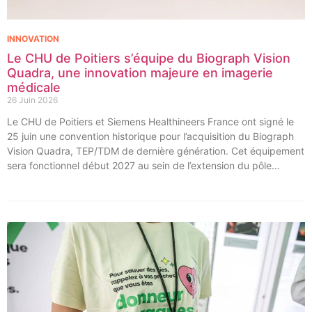
INNOVATION
Le CHU de Poitiers s’équipe du Biograph Vision
Quadra, une innovation majeure en imagerie
médicale
26 Juin 2026
Le CHU de Poitiers et Siemens Healthineers France ont signé le
25 juin une convention historique pour l’acquisition du Biograph
Vision Quadra, TEP/TDM de dernière génération. Cet équipement
sera fonctionnel début 2027 au sein de l’extension du pôle
régional de cancérologie du CHU, marquant une étape clé dans
l’excellence clinique et scientifique de l’établissement. Ce projet
représente un investissement de 9,5 millions d’euros pour
l’acquisition et l’installation de l’équipement au cœur même du
pôle régional de cancérologie.