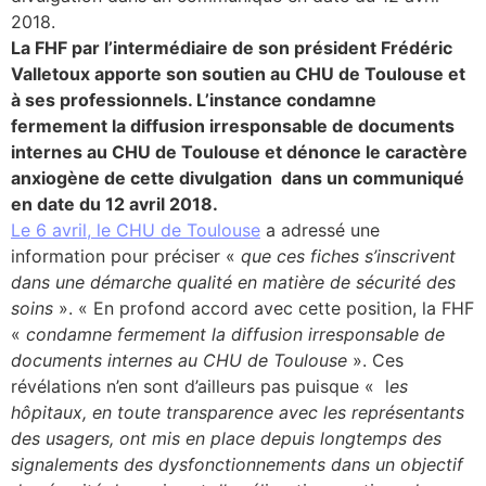
2018.
lture & patrimoine
La FHF par l’intermédiaire de son président Frédéric
Valletoux apporte son soutien au CHU de Toulouse et
erche
à ses professionnels. L’instance condamne
fermement la diffusion irresponsable de documents
ition écologique
internes au CHU de Toulouse et
dénonce le caractère
anxiogène de cette divulgation
dans un communiqué
da
en date du 12 avril 2018.
Le 6 avril, le CHU de Toulouse
a adressé une
information pour préciser «
que ces fiches s’inscrivent
TEZ CONNECTÉ
dans une démarche qualité en matière de sécurité des
soins
». « En profond accord avec cette position, la FHF
«
condamne fermement la diffusion irresponsable de
e d’info
documents internes au CHU de Toulouse
». Ces
révélations n’en sont d’ailleurs pas puisque « l
es
hôpitaux, en toute transparence avec les représentants
des usagers, ont mis en place depuis longtemps des
TACT
signalements des dysfonctionnements dans un objectif