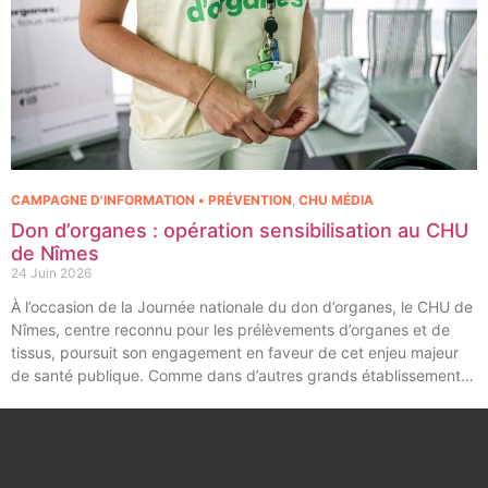
CAMPAGNE D'INFORMATION • PRÉVENTION
,
CHU MÉDIA
Don d’organes : opération sensibilisation au CHU
de Nîmes
24 Juin 2026
À l’occasion de la Journée nationale du don d’organes, le CHU de
Nîmes, centre reconnu pour les prélèvements d’organes et de
tissus, poursuit son engagement en faveur de cet enjeu majeur
de santé publique. Comme dans d’autres grands établissements
hospitaliers, les équipes de la Coordination Hospitalière des
Prélèvements d’Organes et de Tissus (CHPOT) se sont
mobilisées pour informer, sensibiliser et rappeler l’importance
d’un geste solidaire qui permet chaque année de sauver des