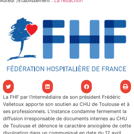
Auteur /Etablissement
:
La rédaction
les articles
os
tre santé
tre santé
novation
La FHF par l’intermédiaire de son président Frédéric
 vie au CHU
Valletoux apporte son soutien au CHU de Toulouse et à
ses professionnels. L'instance condamne fermement la
diffusion irresponsable de documents internes au CHU
rmation
de Toulouse et dénonce le caractère anxiogène de cette
divulgation dans un communiqué en date du 12 avril