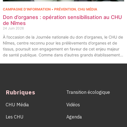
CAMPAGNE D'INFORMATION • PRÉVENTION
,
CHU MÉDIA
Don d’organes : opération sensibilisation au CHU
de Nîmes
24 Juin 2026
À l’occasion de la Journée nationale du don d’organes, le CHU de
Nîmes, centre reconnu pour les prélèvements d’organes et de
tissus, poursuit son engagement en faveur de cet enjeu majeur
de santé publique. Comme dans d’autres grands établissements
hospitaliers, les équipes de la Coordination Hospitalière des
Prélèvements d’Organes et de Tissus (CHPOT) se sont
mobilisées pour informer, sensibiliser et rappeler l’importance
d’un geste solidaire qui permet chaque année de sauver des
milliers de vies.
Rubriques
Transition écologique
CHU Média
Vidéos
Les CHU
Agenda