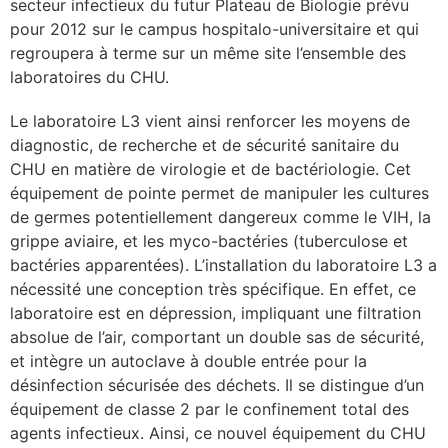
secteur infectieux du futur Plateau de Biologie prévu
pour 2012 sur le campus hospitalo-universitaire et qui
lture & patrimoine
regroupera à terme sur un même site l’ensemble des
erche
laboratoires du CHU.
Le laboratoire L3 vient ainsi renforcer les moyens de
ition écologique
diagnostic, de recherche et de sécurité sanitaire du
CHU en matière de virologie et de bactériologie. Cet
da
équipement de pointe permet de manipuler les cultures
de germes potentiellement dangereux comme le VIH, la
grippe aviaire, et les myco-bactéries (tuberculose et
TEZ CONNECTÉ
bactéries apparentées). L’installation du laboratoire L3 a
nécessité une conception très spécifique. En effet, ce
e d’info
laboratoire est en dépression, impliquant une filtration
absolue de l’air, comportant un double sas de sécurité,
et intègre un autoclave à double entrée pour la
désinfection sécurisée des déchets. Il se distingue d’un
équipement de classe 2 par le confinement total des
TACT
agents infectieux. Ainsi, ce nouvel équipement du CHU