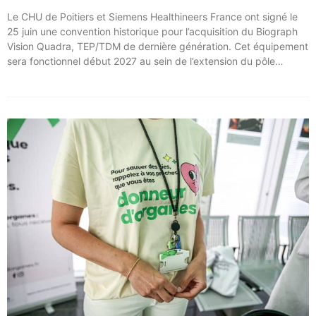
Le CHU de Poitiers et Siemens Healthineers France ont signé le
25 juin une convention historique pour l’acquisition du Biograph
Vision Quadra, TEP/TDM de dernière génération. Cet équipement
sera fonctionnel début 2027 au sein de l’extension du pôle
régional de cancérologie du CHU, marquant une étape clé dans
l’excellence clinique et scientifique de l’établissement. Ce projet
représente un investissement de 9,5 millions d’euros pour
l’acquisition et l’installation de l’équipement au cœur même du
pôle régional de cancérologie.