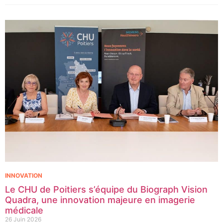
côtés de l’Oncopole Claudius Regaud et de leurs partenaires,
lancent CIRCLE, un centre de recherche d’excellence dédié aux
cancers pédiatriques.
INNOVATION
Le CHU de Poitiers s’équipe du Biograph Vision
Quadra, une innovation majeure en imagerie
médicale
26 Juin 2026