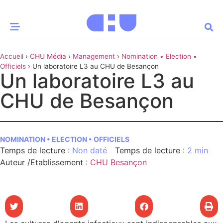
Accueil
›
CHU Média
›
Management
›
Nomination • Election •
CE MOMENT
Officiels
›
Un laboratoire L3 au CHU de Besançon
Un laboratoire L3 au
 santé
Innovation
CHU de Besançon
re & patrimoine
Patient
NOMINATION • ELECTION • OFFICIELS
Média
Non daté
2 min
sommes-nous
Auteur /Etablissement
:
CHU Besançon
t-ce qu’un CHU ?
ire des CHU
CHU