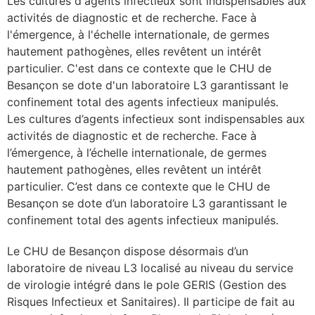
Les cultures d'agents infectieux sont indispensables aux
activités de diagnostic et de recherche. Face à
les articles
l'émergence, à l'échelle internationale, de germes
hautement pathogènes, elles revêtent un intérêt
os
particulier. C'est dans ce contexte que le CHU de
tre santé
Besançon se dote d'un laboratoire L3 garantissant le
confinement total des agents infectieux manipulés.
Les cultures d’agents infectieux sont indispensables aux
activités de diagnostic et de recherche. Face à
tre santé
l’émergence, à l’échelle internationale, de germes
hautement pathogènes, elles revêtent un intérêt
particulier. C’est dans ce contexte que le CHU de
novation
Besançon se dote d’un laboratoire L3 garantissant le
confinement total des agents infectieux manipulés.
 vie au CHU
Le CHU de Besançon dispose désormais d’un
laboratoire de niveau L3 localisé au niveau du service
de virologie intégré dans le pole GERIS (Gestion des
rmation
Risques Infectieux et Sanitaires). Il participe de fait au