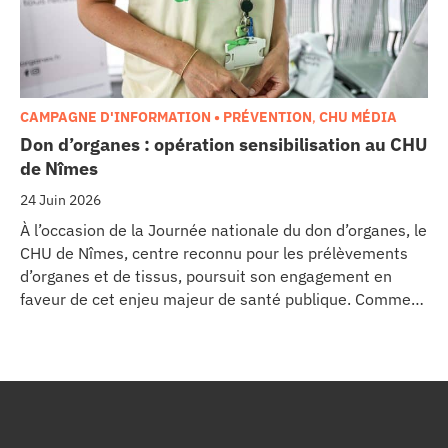
CAMPAGNE D'INFORMATION • PRÉVENTION
,
CHU MÉDIA
Don d’organes : opération sensibilisation au CHU
de Nîmes
24 Juin 2026
À l’occasion de la Journée nationale du don d’organes, le
CHU de Nîmes, centre reconnu pour les prélèvements
d’organes et de tissus, poursuit son engagement en
faveur de cet enjeu majeur de santé publique. Comme
dans d’autres grands établissements hospitaliers, les
équipes de la Coordination Hospitalière des
Prélèvements d’Organes et de Tissus (CHPOT) se sont
mobilisées pour informer, sensibiliser et rappeler
l’importance d’un geste solidaire qui permet chaque
année de sauver des milliers de vies.