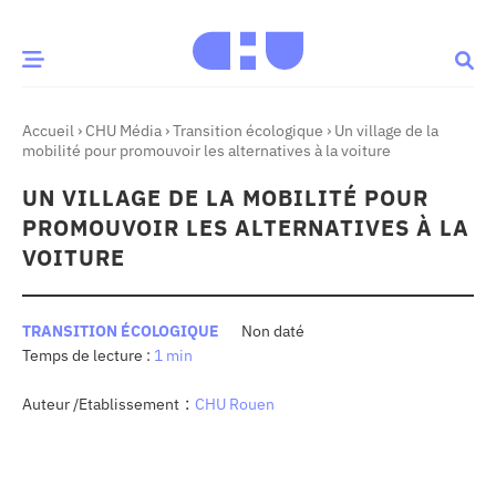
Accueil
›
CHU Média
›
Transition écologique
›
Un village de la
CE MOMENT
mobilité pour promouvoir les alternatives à la voiture
UN VILLAGE DE LA MOBILITÉ POUR
 santé
Innovation
PROMOUVOIR LES ALTERNATIVES À LA
re & patrimoine
Patient
VOITURE
Média
TRANSITION ÉCOLOGIQUE
Non daté
1 min
sommes-nous
t-ce qu’un CHU ?
:
Auteur /Etablissement
CHU Rouen
ire des CHU
CHU