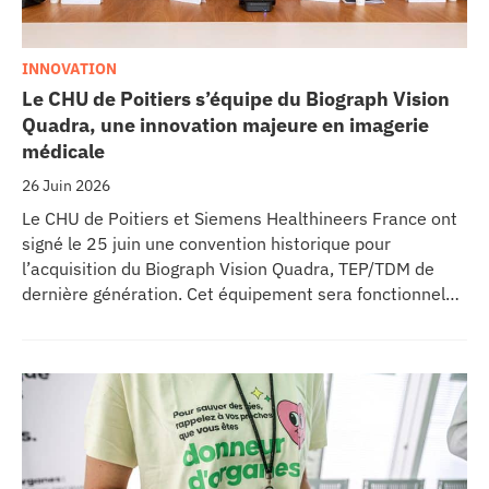
INNOVATION
Le CHU de Poitiers s’équipe du Biograph Vision
Quadra, une innovation majeure en imagerie
médicale
26 Juin 2026
Le CHU de Poitiers et Siemens Healthineers France ont
signé le 25 juin une convention historique pour
l’acquisition du Biograph Vision Quadra, TEP/TDM de
dernière génération. Cet équipement sera fonctionnel
début 2027 au sein de l’extension du pôle régional de
cancérologie du CHU, marquant une étape clé dans
l’excellence clinique et scientifique de l’établissement.
Ce projet représente un investissement de 9,5 millions
d’euros pour l’acquisition et l’installation de
l’équipement au cœur même du pôle régional de
cancérologie.