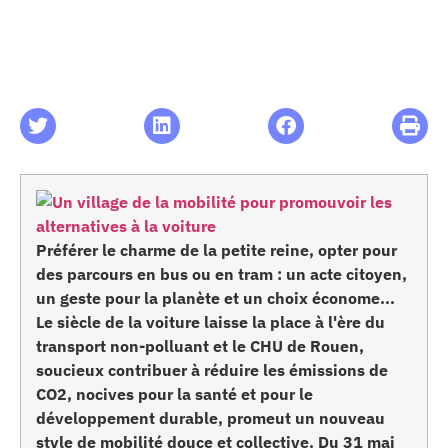
les articles
os
 santé
ation
Préférer le charme de la petite reine, opter pour
des parcours en bus ou en tram : un acte citoyen,
e au CHU
un geste pour la planète et un choix économe...
Le siècle de la voiture laisse la place à l'ère du
transport non-polluant et le CHU de Rouen,
ation
soucieux contribuer à réduire les émissions de
CO2, nocives pour la santé et pour le
re & patrimoine
développement durable, promeut un nouveau
style de mobilité douce et collective. Du 31 mai