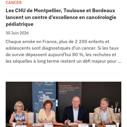
CANCER
Les CHU de Montpellier, Toulouse et Bordeaux
lancent un centre d’excellence en cancérologie
pédiatrique
30 Juin 2026
Chaque année en France, plus de 2 200 enfants et
adolescents sont diagnostiqués d’un cancer. Si les taux
de survie dépassent aujourd’hui 80 %, les rechutes et
les séquelles à long terme restent un défi majeur pour la
recherche médicale. Dans ce contexte, les CHU de
Montpellier, Toulouse et Bordeaux, aux côtés de
l’Oncopole Claudius Regaud et de leurs partenaires,
lancent CIRCLE, un centre de recherche d’excellence
dédié aux cancers pédiatriques.