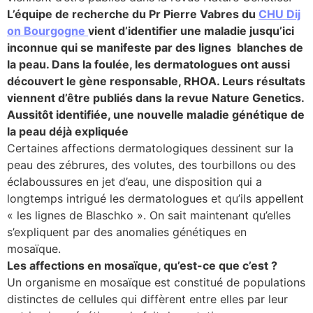
L’équipe de recherche du Pr Pierre Vabres du
CHU Dij
lture & patrimoine
on Bourgogne
vient d’identifier une maladie jusqu’ici
inconnue qui se manifeste par des lignes blanches de
erche
la peau. Dans la foulée, les dermatologues ont aussi
découvert le gène responsable, RHOA. Leurs résultats
ition écologique
viennent d’être publiés dans la revue Nature Genetics.
Aussitôt identifiée, une nouvelle maladie génétique de
da
la peau déjà expliquée
Certaines affections dermatologiques dessinent sur la
peau des zébrures, des volutes, des tourbillons ou des
TEZ CONNECTÉ
éclaboussures en jet d’eau, une disposition qui a
longtemps intrigué les dermatologues et qu’ils appellent
« les lignes de Blaschko ». On sait maintenant qu’elles
e d’info
s’expliquent par des anomalies génétiques en
mosaïque.
Les affections en mosaïque, qu’est-ce que c’est ?
Un organisme en mosaïque est constitué de populations
TACT
distinctes de cellules qui diffèrent entre elles par leur