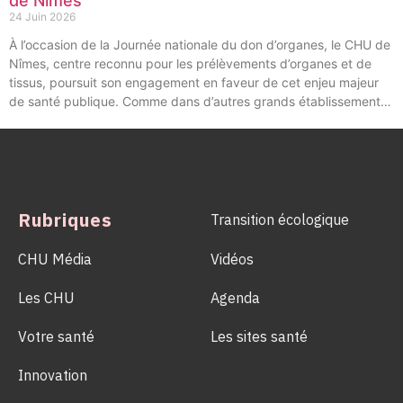
de Nîmes
24 Juin 2026
À l’occasion de la Journée nationale du don d’organes, le CHU de
Nîmes, centre reconnu pour les prélèvements d’organes et de
tissus, poursuit son engagement en faveur de cet enjeu majeur
de santé publique. Comme dans d’autres grands établissements
hospitaliers, les équipes de la Coordination Hospitalière des
Prélèvements d’Organes et de Tissus (CHPOT) se sont
mobilisées pour informer, sensibiliser et rappeler l’importance
d’un geste solidaire qui permet chaque année de sauver des
milliers de vies.
Rubriques
Transition écologique
CHU Média
Vidéos
Les CHU
Agenda
Votre santé
Les sites santé
Innovation