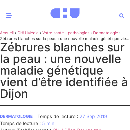
Accueil
›
CHU Média
›
Votre santé - pathologies
›
Dermatologie
›
CE MOMENT
Zébrures blanches sur la peau : une nouvelle maladie génétique vient
Zébrures blanches sur
d’être identifiée à Dijon
 santé
Innovation
la peau : une nouvelle
re & patrimoine
Patient
maladie génétique
vient d’être identifiée à
Média
Dijon
sommes-nous
t-ce qu’un CHU ?
ire des CHU
27 Sep 2019
DERMATOLOGIE
CHU
5 min