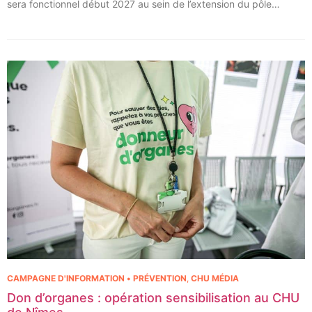
sera fonctionnel début 2027 au sein de l’extension du pôle
régional de cancérologie du CHU, marquant une étape clé dans
l’excellence clinique et scientifique de l’établissement. Ce projet
représente un investissement de 9,5 millions d’euros pour
l’acquisition et l’installation de l’équipement au cœur même du
pôle régional de cancérologie.
CAMPAGNE D'INFORMATION • PRÉVENTION
,
CHU MÉDIA
Don d’organes : opération sensibilisation au CHU