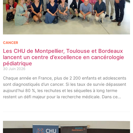
CANCER
Les CHU de Montpellier, Toulouse et Bordeaux
lancent un centre d’excellence en cancérologie
pédiatrique
30 Juin 2026
Chaque année en France, plus de 2 200 enfants et adolescents
sont diagnostiqués d’un cancer. Si les taux de survie dépassent
aujourd’hui 80 %, les rechutes et les séquelles à long terme
restent un défi majeur pour la recherche médicale. Dans ce
contexte, les CHU de Montpellier, Toulouse et Bordeaux, aux
côtés de l’Oncopole Claudius Regaud et de leurs partenaires,
lancent CIRCLE, un centre de recherche d’excellence dédié aux
cancers pédiatriques.