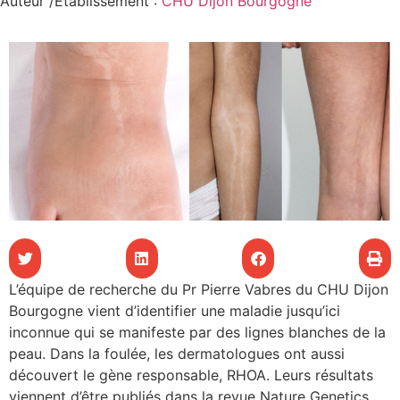
Auteur /Etablissement
:
CHU Dijon Bourgogne
les articles
os
tre santé
tre santé
novation
L’équipe de recherche du Pr Pierre Vabres du CHU Dijon
 vie au CHU
Bourgogne vient d’identifier une maladie jusqu’ici
inconnue qui se manifeste par des lignes blanches de la
peau. Dans la foulée, les dermatologues ont aussi
rmation
découvert le gène responsable, RHOA. Leurs résultats
viennent d’être publiés dans la revue Nature Genetics.