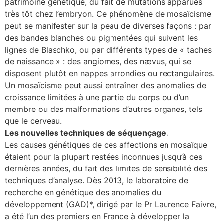
patrimoine génétique, du fait de mutations apparues
très tôt chez l’embryon. Ce phénomène de mosaïcisme
se
peut se manifester sur la peau de diverses façons : par
des bandes blanches ou pigmentées qui suivent les
cter l’éditeur
lignes de Blaschko, ou par différents types de « taches
de naissance » : des angiomes, des nævus, qui se
acter un CHU
disposent plutôt en nappes arrondies ou rectangulaires.
Un mosaïcisme peut aussi entraîner des anomalies de
croissance limitées à une partie du corps ou d’un
membre ou des malformations d’autres organes, tels
que le cerveau.
Les nouvelles techniques de séquençage.
Les causes génétiques de ces affections en mosaïque
étaient pour la plupart restées inconnues jusqu’à ces
dernières années, du fait des limites de sensibilité des
techniques d’analyse. Dès 2013, le laboratoire de
recherche en génétique des anomalies du
développement (GAD)*, dirigé par le Pr Laurence Faivre,
a été l’un des premiers en France à développer la