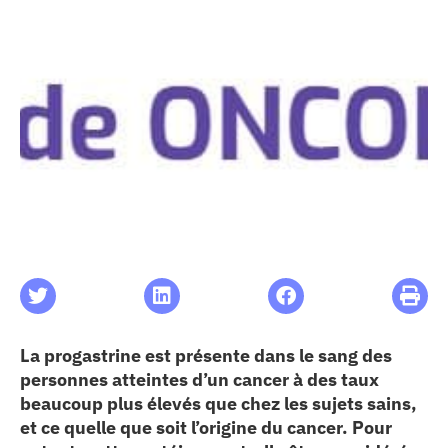
les articles
os
 santé
ation
e au CHU
ation
La progastrine est présente dans le sang des
personnes atteintes d’un cancer à des taux
beaucoup plus élevés que chez les sujets sains,
re & patrimoine
et ce quelle que soit l’origine du cancer. Pour