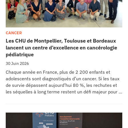
CANCER
Les CHU de Montpellier, Toulouse et Bordeaux
lancent un centre d’excellence en cancérologie
pédiatrique
30 Juin 2026
Chaque année en France, plus de 2 200 enfants et
adolescents sont diagnostiqués d’un cancer. Si les taux
de survie dépassent aujourd’hui 80 %, les rechutes et
les séquelles à long terme restent un défi majeur pour la
recherche médicale. Dans ce contexte, les CHU de
Montpellier, Toulouse et Bordeaux, aux côtés de
l’Oncopole Claudius Regaud et de leurs partenaires,
lancent CIRCLE, un centre de recherche d’excellence
dédié aux cancers pédiatriques.