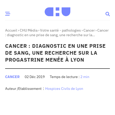
Accueil
›
CHU Média
›
Votre santé - pathologies
›
Cancer
›
Cancer
CE MOMENT
: diagnostic en une prise de sang, une recherche sur la
progastrine menée à Lyon
CANCER : DIAGNOSTIC EN UNE PRISE
 santé
Innovation
DE SANG, UNE RECHERCHE SUR LA
re & patrimoine
Patient
PROGASTRINE MENÉE À LYON
Média
CANCER
02 Déc 2019
2 min
sommes-nous
:
Auteur /Etablissement
Hospices Civils de Lyon
t-ce qu’un CHU ?
ire des CHU
CHU