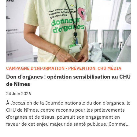
Ce projet représente un investissement de 9,5 millions
d’euros pour l’acquisition et l’installation de
l’équipement au cœur même du pôle régional de
cancérologie.
CAMPAGNE D'INFORMATION • PRÉVENTION
,
CHU MÉDIA
Don d’organes : opération sensibilisation au CHU
de Nîmes
24 Juin 2026
À l’occasion de la Journée nationale du don d’organes, le
CHU de Nîmes, centre reconnu pour les prélèvements
d’organes et de tissus, poursuit son engagement en
faveur de cet enjeu majeur de santé publique. Comme
dans d’autres grands établissements hospitaliers, les