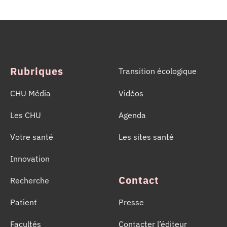
équipes de la Coordination Hospitalière des
Prélèvements d’Organes et de Tissus (CHPOT) se sont
mobilisées pour informer, sensibiliser et rappeler
l’importance d’un geste solidaire qui permet chaque
année de sauver des milliers de vies.
Rubriques
Transition écologique
CHU Média
Vidéos
Les CHU
Agenda
Votre santé
Les sites santé
Innovation
Contact
Recherche
Patient
Presse
Facultés
Contacter l’éditeur