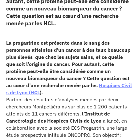
autant, cette protéine peut-elle être considérée
comme un nouveau biomarqueur du cancer ?
erche
Cette question est au cœur d’une recherche
menée par les HCL.
ition écologique
da
La progastrine est présente
dans le sang des
personnes atteintes d’un cancer
à des taux beaucoup
plus élevés que chez les sujets sains, et ce quelle
que soit l’origine du cancer. Pour autant, cette
TEZ CONNECTÉ
protéine peut-elle être considérée comme un
nouveau biomarqueur du cancer ? Cette question est
e d’info
au cœur d’une recherche menée par les
Hospices Civil
s de Lyon (HCL
).
Partant des résultats d’analyses menées par deux
chercheurs Montpelliérains sur plus de 1 200 patients
atteints de 11 cancers différents,
l
’Institut de
Cancérologie des Hospices Civils de Lyon
a lancé, en
TACT
collaboration avec la société ECS Progastrin, une large
étude prospective intitulée ONCOPRO. Son objectif :