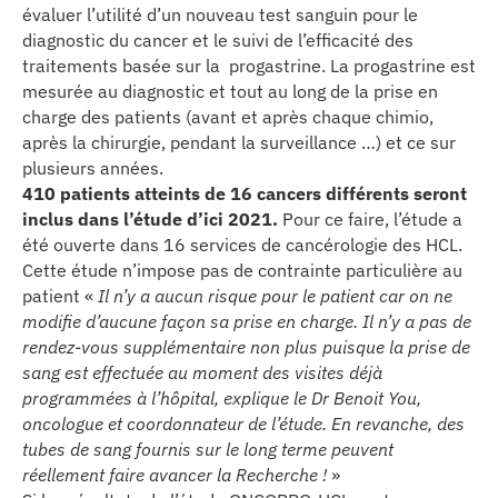
évaluer l’utilité d’un nouveau test sanguin pour le
se
diagnostic du cancer et le suivi de l’efficacité des
traitements basée sur la progastrine. La progastrine est
cter l’éditeur
mesurée au diagnostic et tout au long de la prise en
charge des patients (avant et après chaque chimio,
acter un CHU
après la chirurgie, pendant la surveillance …) et ce sur
plusieurs années.
410 patients atteints de 16 cancers
différents
seront
inclus dans l’étude d’ici 2021.
Pour ce faire, l’étude a
été ouverte dans 16 services de cancérologie des HCL.
Cette étude n’impose pas de contrainte particulière au
patient «
Il n’y a aucun risque pour le patient car on ne
modifie d’aucune façon sa prise en charge. Il n’y a pas de
rendez-vous supplémentaire non plus puisque la prise de
sang est effectuée au moment des visites déjà
programmées à l’hôpital, explique le Dr Benoit You,
oncologue et coordonnateur de l’étude. En revanche, des
tubes de sang fournis sur le long terme peuvent
réellement faire avancer la Recherche !
»