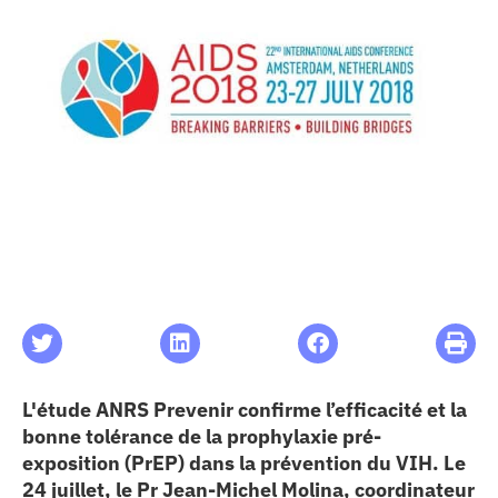
les articles
os
 santé
ation
e au CHU
ation
L'étude ANRS Prevenir confirme l’efficacité et la
bonne tolérance de la prophylaxie pré-
re & patrimoine
exposition (PrEP) dans la prévention du VIH. Le
24 juillet, le Pr Jean-Michel Molina, coordinateur