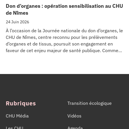
Don d’organes : opération sensibilisation au CHU
de Nîmes
24 Juin 2026
À l’occasion de la Journée nationale du don d’organes, le
CHU de Nîmes, centre reconnu pour les prélèvements
d’organes et de tissus, poursuit son engagement en
faveur de cet enjeu majeur de santé publique. Comme
dans d’autres grands établissements hospitaliers, les
équipes de la Coordination Hospitalière des
Prélèvements d’Organes et de Tissus (CHPOT) se sont
mobilisées pour informer, sensibiliser et rappeler
l’importance d’un geste solidaire qui permet chaque
année de sauver des milliers de vies.
Rubriques
Transition écologique
CHU Média
Vidéos
Les CHU
Agenda