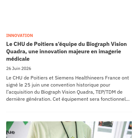
INNOVATION
Le CHU de Poitiers s’équipe du Biograph Vision
Quadra, une innovation majeure en imagerie
médicale
26 Juin 2026
Le CHU de Poitiers et Siemens Healthineers France ont
signé le 25 juin une convention historique pour
l’acquisition du Biograph Vision Quadra, TEP/TDM de
dernière génération. Cet équipement sera fonctionnel
début 2027 au sein de l’extension du pôle régional de
cancérologie du CHU, marquant une étape clé dans
l’excellence clinique et scientifique de l’établissement.
Ce projet représente un investissement de 9,5 millions
d’euros pour l’acquisition et l’installation de