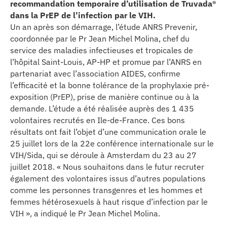
recommandation temporaire d’utilisation de Truvada®
se
dans la PrEP de l’infection par le VIH.
Un an après son démarrage, l’étude ANRS Prevenir,
cter l’éditeur
coordonnée par le Pr Jean Michel Molina, chef du
service des maladies infectieuses et tropicales de
acter un CHU
l’hôpital Saint-Louis, AP-HP et promue par l’ANRS en
partenariat avec l’association AIDES, confirme
l’efficacité et la bonne tolérance de la prophylaxie pré-
exposition (PrEP), prise de manière continue ou à la
demande. L’étude a été réalisée auprès des 1 435
volontaires recrutés en Ile-de-France. Ces bons
résultats ont fait l’objet d’une communication orale le
25 juillet lors de la 22e conférence internationale sur le
VIH/Sida, qui se déroule à Amsterdam du 23 au 27
juillet 2018. « Nous souhaitons dans le futur recruter
également des volontaires issus d’autres populations
comme les personnes transgenres et les hommes et
femmes hétérosexuels à haut risque d’infection par le
VIH », a indiqué le Pr Jean Michel Molina.