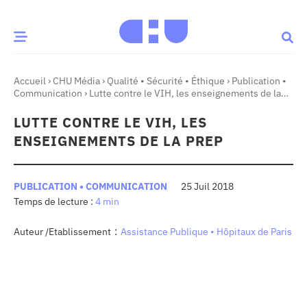
Accueil
›
CHU Média
›
Qualité • Sécurité • Éthique
›
Publication •
CE MOMENT
Communication
›
Lutte contre le VIH, les enseignements de la
PrEP
LUTTE CONTRE LE VIH, LES
 santé
Innovation
ENSEIGNEMENTS DE LA PREP
re & patrimoine
Patient
PUBLICATION • COMMUNICATION
25 Juil 2018
4 min
Média
sommes-nous
:
Auteur /Etablissement
Assistance Publique • Hôpitaux de Paris
t-ce qu’un CHU ?
ire des CHU
CHU