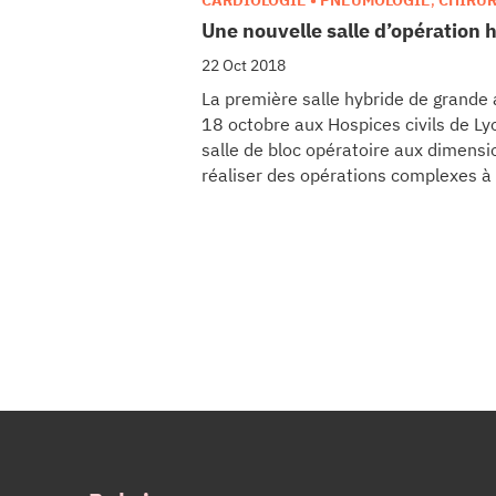
CARDIOLOGIE • PNEUMOLOGIE
,
CHIRUR
Report.
TECHNOLOGIES
Une nouvelle salle d’opération 
22 Oct 2018
La première salle hybride de grande
18 octobre aux Hospices civils de Ly
salle de bloc opératoire aux dimensi
réaliser des opérations complexes à 
cardiaques.