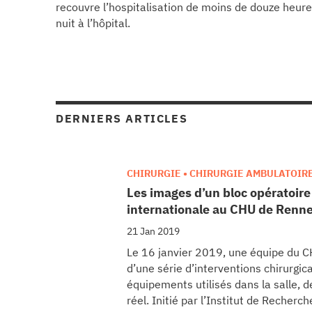
CHU
recouvre l’hospitalisation de moins de douze heu
nuit à l’hôpital.
les articles
os
tre santé
DERNIERS ARTICLES
CHIRURGIE • CHIRURGIE AMBULATOIR
tre santé
Les images d’un bloc opératoir
internationale au CHU de Renn
21 Jan 2019
novation
Le 16 janvier 2019, une équipe du CH
d’une série d’interventions chirurgic
équipements utilisés dans la salle,
 vie au CHU
réel. Initié par l’Institut de Recher