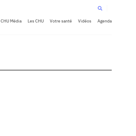
CHU Média
Les CHU
Votre santé
Vidéos
Agenda