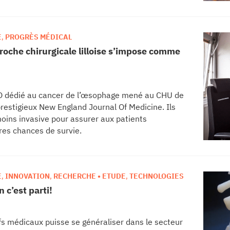
 soignantes et techniques du CHU de Rennes, ce
stion des flux vidéo en temps réel constitue une
E
,
PROGRÈS MÉDICAL
oche chirurgicale lilloise s’impose comme
IRO dédié au cancer de l’œsophage mené au CHU de
 prestigieux New England Journal Of Medicine. Ils
moins invasive pour assurer aux patients
res chances de survie.
E
,
INNOVATION
,
RECHERCHE • ETUDE
,
TECHNOLOGIES
 c’est parti!
ifs médicaux puisse se généraliser dans le secteur