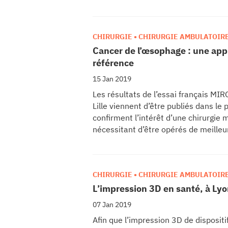
partenariat étroit avec les équipes
nouveau standard international de ge
rmation
avancée majeure.
CHIRURGIE • CHIRURGIE AMBULATOIR
Cancer de l’œsophage : une appr
lture & patrimoine
référence
erche
15 Jan 2019
Les résultats de l’essai français M
Lille viennent d’être publiés dans le
ition écologique
confirment l’intérêt d’une chirurgie 
nécessitant d’être opérés de meilleu
da
CHIRURGIE • CHIRURGIE AMBULATOIR
TEZ CONNECTÉ
L’impression 3D en santé, à Lyon
e d’info
07 Jan 2019
Afin que l’impression 3D de disposit