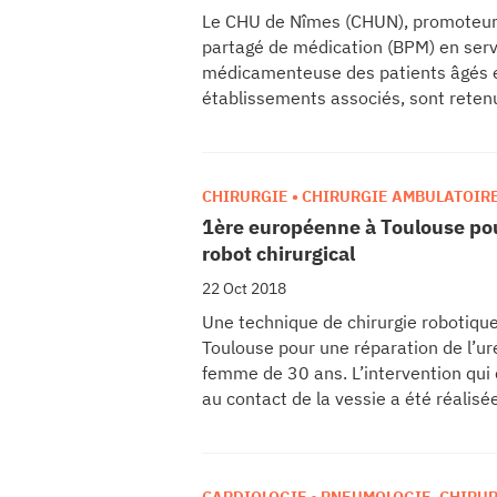
Le CHU de Nîmes (CHUN), promoteur d
partagé de médication (BPM) en servi
médicamenteuse des patients âgés en 
établissements associés, sont rete
de l’appel à projets « Pharmacie clini
CHIRURGIE • CHIRURGIE AMBULATOIR
TECHNOLOGIES
1ère européenne à Toulouse pou
robot chirurgical
22 Oct 2018
Une technique de chirurgie robotiqu
Toulouse pour une réparation de l’ur
femme de 30 ans. L’intervention qui c
au contact de la vessie a été réalisé
Nicolas Doumerc et son équipe*. Cett
permis à la patiente de conserver so
route. Elle a fait l’objet d’une publi