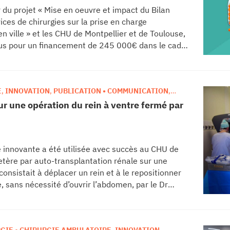
u projet « Mise en oeuvre et impact du Bilan
ces de chirurgies sur la prise en charge
ville » et les CHU de Montpellier et de Toulouse,
nus pour un financement de 245 000€ dans le cadre
que ».
E
,
INNOVATION
,
PUBLICATION • COMMUNICATION
,
r une opération du rein à ventre fermé par
e innovante a été utilisée avec succès au CHU de
etère par auto-transplantation rénale sur une
onsistait à déplacer un rein et à le repositionner
e, sans nécessité d’ouvrir l’abdomen, par le Dr
e opération d’exception, inédite en Europe, a
n rein gauche après un très grave accident de la
cation dans l’International Journal of Surgery Case