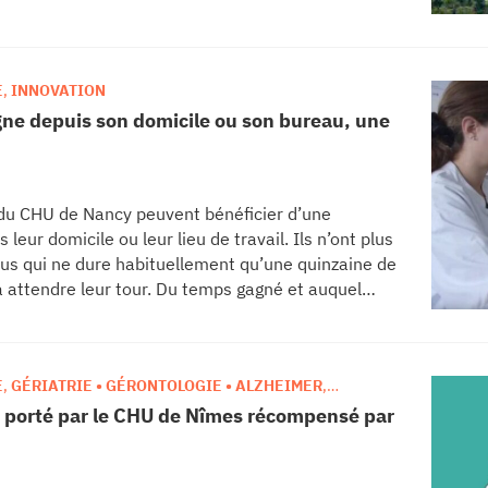
E
,
INNOVATION
gne depuis son domicile ou son bureau, une
s du CHU de Nancy peuvent bénéficier d’une
eur domicile ou leur lieu de travail. Ils n’ont plus
us qui ne dure habituellement qu’une quinzaine de
à attendre leur tour. Du temps gagné et auquel
s au déplacement en véhicule et au stationnement,
rement par les personnes qui viennent de loin.
E
,
GÉRIATRIE • GÉRONTOLOGIE • ALZHEIMER
,
e porté par le CHU de Nîmes récompensé par