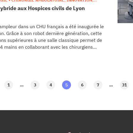
GIE • CHIRURGIE AMBULATOIRE
,
INNOVATION
,
hybride aux Hospices civils de Lyon
 ampleur dans un CHU français a été inaugurée le
on. Grâce à son robot dernière génération, cette
ons supérieures à une salle classique permet de
4 mains en collaborant avec les chirurgiens
1
…
3
4
5
6
7
…
31