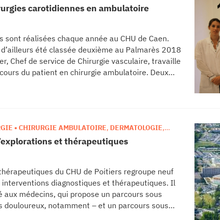
urgies carotidiennes en ambulatoire
es sont réalisées chaque année au CHU de Caen.
 d’ailleurs été classée deuxième au Palmarès 2018
r, Chef de service de Chirurgie vasculaire, travaille
rcours du patient en chirurgie ambulatoire. Deux
e la carotide en ambulatoire : après une
nce de toute complication, leur sortie a pu être
GIE • CHIRURGIE AMBULATOIRE
,
DERMATOLOGIE
,
ES
,
OPHTALMOLOGIE
,
UROLOGIE
’explorations et thérapeutiques
 thérapeutiques du CHU de Poitiers regroupe neuf
 interventions diagnostiques et thérapeutiques. Il
né aux médecins, qui propose un parcours sous
es douloureux, notamment – et un parcours sous