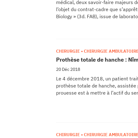
médical, deux savoir-faire majeurs do
l’objet du contrat-cadre que s’apprê
Biology » (3d. FAB), issue de laborat
TACT
et de l’INSA de Lyon, avec les Hospic
se
CHIRURGIE • CHIRURGIE AMBULATOIR
cter l’éditeur
Prothèse totale de hanche : Nîme
acter un CHU
20 Déc 2018
Le 4 décembre 2018, un patient trai
prothèse totale de hanche, assistée
prouesse est à mettre à l’actif du se
CHIRURGIE • CHIRURGIE AMBULATOIR