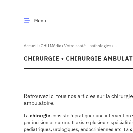
Menu
Accueil
›
CHU Média
›
Votre santé - pathologies
›
CE MOMENT
Chirurgie • Chirurgie ambulatoire
›
Page 5
CHIRURGIE • CHIRURGIE AMBULA
 santé
Innovation
re & patrimoine
Patient
Retrouvez ici tous nos articles sur la chirurgie
Média
ambulatoire.
sommes-nous
t-ce qu’un CHU ?
La
chirurgie
consiste à pratiquer une intervention
ire des CHU
par incision et suture. Il existe plusieurs spéciali
pédiatriques, urologiques, endocriniennes etc. La
c