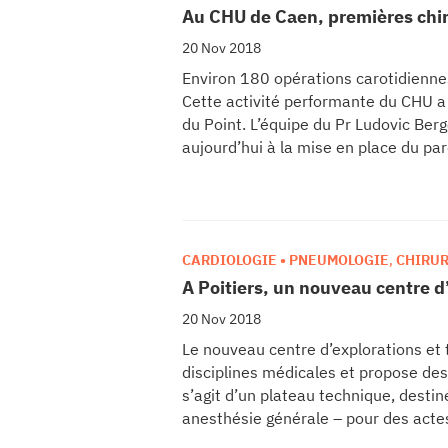
Au CHU de Caen, premières chir
20 Nov 2018
Environ 180 opérations carotidienn
Cette activité performante du CHU a
du Point. L’équipe du Pr Ludovic Berge
aujourd’hui à la mise en place du pa
patients ont été récemment opérés d
surveillance de 8 heures et en l’abse
réalisée le jour même.
CARDIOLOGIE • PNEUMOLOGIE
,
CHIRUR
INNOVATION
,
MALADIES RESPIRATOIR
A Poitiers, un nouveau centre d
20 Nov 2018
Le nouveau centre d’explorations et
disciplines médicales et propose des
s’agit d’un plateau technique, desti
anesthésie générale – pour des act
anesthésie locale.