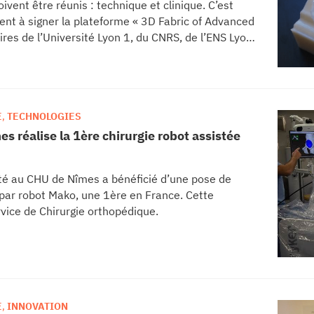
ivent être réunis : technique et clinique. C’est
tent à signer la plateforme « 3D Fabric of Advanced
oires de l’Université Lyon 1, du CNRS, de l’ENS Lyon
es Civils de Lyon.
E
,
TECHNOLOGIES
s réalise la 1ère chirurgie robot assistée
té au CHU de Nîmes a bénéficié d’une pose de
 par robot Mako, une 1ère en France. Cette
rvice de Chirurgie orthopédique.
E
,
INNOVATION