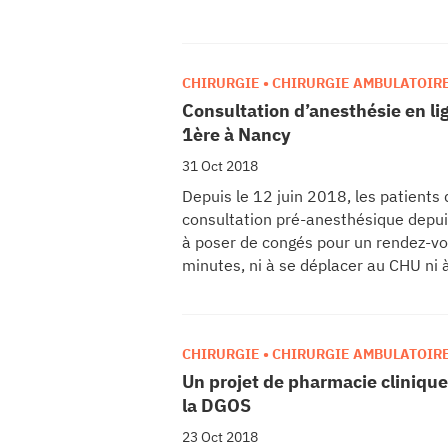
CHIRURGIE • CHIRURGIE AMBULATOIR
Consultation d’anesthésie en li
1ère à Nancy
31 Oct 2018
Depuis le 12 juin 2018, les patient
consultation pré-anesthésique depuis l
à poser de congés pour un rendez-vo
minutes, ni à se déplacer au CHU ni 
s’ajoute une réduction des coûts lié
un avantage apprécié tout particuliè
CHIRURGIE • CHIRURGIE AMBULATOIR
INNOVATION
,
RECHERCHE • ETUDE
Un projet de pharmacie cliniqu
la DGOS
23 Oct 2018