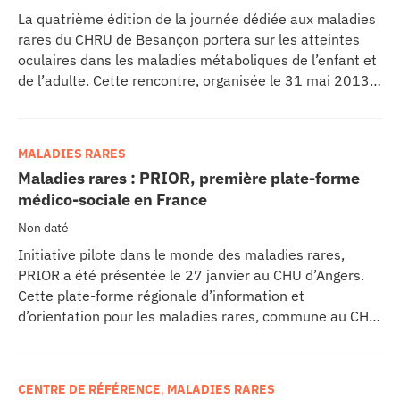
La quatrième édition de la journée dédiée aux maladies
rares du CHRU de Besançon portera sur les atteintes
oculaires dans les maladies métaboliques de l’enfant et
de l’adulte. Cette rencontre, organisée le 31 mai 2013,
à la Chambre de commerce et d’industrie de Besançon,
sera enrichie par des échanges pluridisciplinaires.
MALADIES RARES
Maladies rares : PRIOR, première plate-forme
médico-sociale en France
Non daté
Initiative pilote dans le monde des maladies rares,
PRIOR a été présentée le 27 janvier au CHU d’Angers.
Cette plate-forme régionale d’information et
d’orientation pour les maladies rares, commune au CHU
d’Angers et de Nantes, a pour vocation d’accompagner
les patients (enfants et adultes) atteints de maladies
rares. 165 000 personnes sont concernées dans les
CENTRE DE RÉFÉRENCE
,
MALADIES RARES
Pays de Loire.