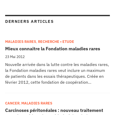
erche
ition écologique
DERNIERS ARTICLES
da
MALADIES RARES
,
RECHERCHE • ETUDE
Mieux connaitre la Fondation maladies rares
TEZ CONNECTÉ
23 Mai 2012
Nouvelle arrivée dans la lutte contre les maladies rares,
e d’info
la Fondation maladies rares veut inclure un maximum
de patients dans les essais thérapeutiques. Créée en
février 2012, cette fondation de coopération
scientifique optimise la recherche dans ce domaine où
la France a déjà affirmé son leadership. Son directeur, le
Pr Nicolas Levy, chef du service de génétique médicale à
CANCER
,
MALADIES RARES
TACT
la Timone présente les enjeux de cette alliance.
Carcinoses péritonéales : nouveau traitement