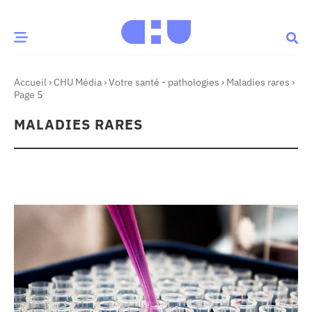
Accueil
›
CHU Média
›
Votre santé - pathologies
›
Maladies rares
›
CE MOMENT
Page 5
MALADIES RARES
 santé
Innovation
re & patrimoine
Patient
Média
sommes-nous
t-ce qu’un CHU ?
ire des CHU
CHU