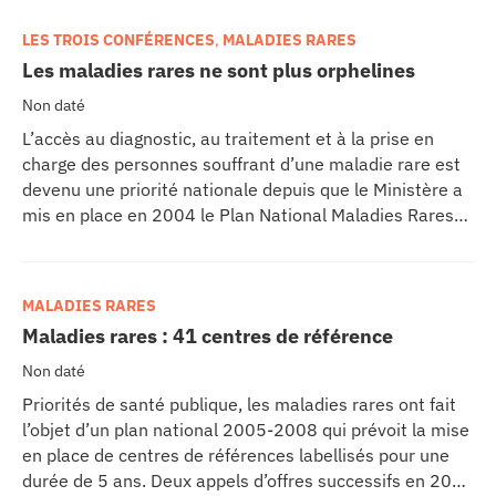
près de 400 chercheurs, médecins, ingénieurs, et
techniciens, mus par une même volonté de découvrir de
LES TROIS CONFÉRENCES
,
MALADIES RARES
nouveaux traitements, de soulager, d’accompagner les
Les maladies rares ne sont plus orphelines
enfants et les adultes souffrant de maladies génétiques.
Dévoilée le 26 avril 2011 par le Professeur Claude
Non daté
Griscelli, Président de la Fondation Imagine, et le
L’accès au diagnostic, au traitement et à la prise en
Professeur Alain Fischer, Directeur de l’IHU Imagine, la
charge des personnes souffrant d’une maladie rare est
maquette de l’imposant bâtiment dessiné par Jean
devenu une priorité nationale depuis que le Ministère a
Nouvel et Bernard Valéro, incarne l’ambition de ses
mis en place en 2004 le Plan National Maladies Rares
pères : un hôpital de nouvelle génération, lieu unique et
2004-2008. La campagne 2004 a permis de labelliser
exceptionnel de recherche, de soins, de prévention des
34 centres, la campagne 2005 en a reconnu 33. Vous
maladies génétiques.
trouverez sur Réseau CHU la liste et les coordonnées
MALADIES RARES
des 67 centres porteurs du label « centre de
Maladies rares : 41 centres de référence
référence »…
Non daté
Priorités de santé publique, les maladies rares ont fait
l’objet d’un plan national 2005-2008 qui prévoit la mise
en place de centres de références labellisés pour une
durée de 5 ans. Deux appels d’offres successifs en 2004