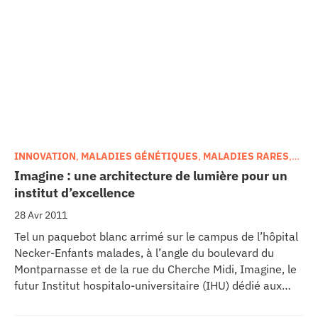
INNOVATION
,
MALADIES GÉNÉTIQUES
,
MALADIES RARES
,
RECHERCHE • ETUDE
Imagine : une architecture de lumière pour un
institut d’excellence
28 Avr 2011
Tel un paquebot blanc arrimé sur le campus de l’hôpital
Necker-Enfants malades, à l’angle du boulevard du
Montparnasse et de la rue du Cherche Midi, Imagine, le
futur Institut hospitalo-universitaire (IHU) dédié aux
maladies génétiques, embarquera à son bord en 2013