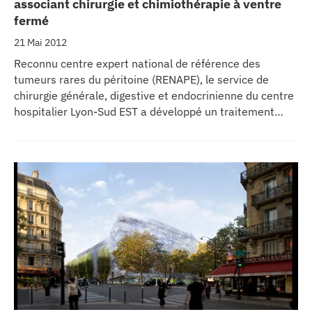
associant chirurgie et chimiothérapie à ventre
se
fermé
21 Mai 2012
cter l’éditeur
Reconnu centre expert national de référence des
tumeurs rares du péritoine (RENAPE), le service de
acter un CHU
chirurgie générale, digestive et endocrinienne du centre
hospitalier Lyon-Sud EST a développé un traitement
novateur pour lutter contre les carcinoses péritonéales.
Ce protocole associe une chirurgie (destinée à
supprimer toute la maladie visible) et une
chimiothérapie hyperthermique intra péritonéale
(CHIP)*, dont le but est de détruire la maladie invisible.
Centre de référence international pour cette prise en
charge, le service a, depuis 1989, traité plus de 800
patients selon cette méthode. 150 spécialistes «
chipeurs » venus de toute la France…