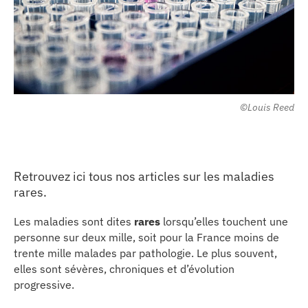
les articles
os
©Louis Reed
 santé
ation
Retrouvez ici tous nos articles sur les maladies
rares.
e au CHU
Les maladies sont dites
rares
lorsqu’elles touchent une
personne sur deux mille, soit pour la France moins de
ation
trente mille malades par pathologie. Le plus souvent,
elles sont sévères, chroniques et d’évolution
re & patrimoine
progressive.