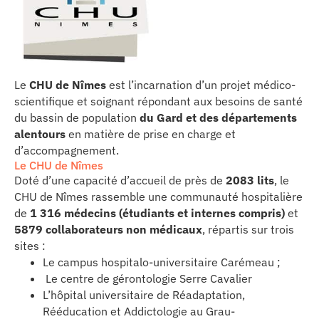
les articles
os
Le
CHU de Nîmes
est l’incarnation d’un projet médico-
scientifique et soignant répondant aux besoins de santé
 santé
du bassin de population
du Gard et des départements
alentours
en matière de prise en charge et
d’accompagnement.
ation
Le CHU de Nîmes
Doté d’une capacité d’accueil de près de
2083 lits
, le
CHU de Nîmes rassemble une communauté hospitalière
e au CHU
de
1 316 médecins (étudiants et internes compris)
et
5
879 collaborateurs non médicaux
, répartis sur trois
sites :
ation
Le campus hospitalo-universitaire Carémeau ;
Le centre de gérontologie Serre Cavalier
re & patrimoine
L’hôpital universitaire de Réadaptation,
Rééducation et Addictologie au Grau-