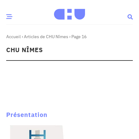
Accueil
›
Articles de CHU Nîmes
›
Page 16
CE MOMENT
CHU NÎMES
 santé
Innovation
re & patrimoine
Patient
Média
sommes-nous
t-ce qu’un CHU ?
Présentation
ire des CHU
CHU