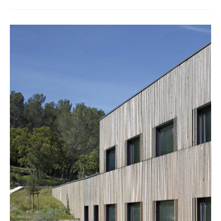
opérationnelle, le G4SM s’est doté le 12 mai 2009 d’un
organe de gouvernance permettant sa représentation
dans le cadre d’une entité juridique unique inter-
régionale. Ses missions prioritaires : valoriser les
synergies entre ses équipes afin de booster la
recherche et de mieux organiser les activités de recours
et de référence.