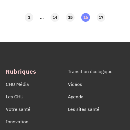
communal d’hygiène et de santé.
1
…
14
15
16
17
Rubriques
Transition écologique
CHU Média
Vidéos
Les CHU
Agenda
Votre santé
Les sites santé
Innovation