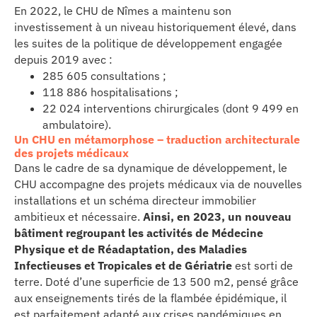
se
En 2022, le CHU de Nîmes a maintenu son
investissement à un niveau historiquement élevé, dans
les suites de la politique de développement engagée
cter l’éditeur
depuis 2019 avec :
285 605 consultations ;
acter un CHU
118 886 hospitalisations ;
22 024 interventions chirurgicales (dont 9 499 en
ambulatoire).
Un CHU en métamorphose – traduction architecturale
des projets médicaux
Dans le cadre de sa dynamique de développement, le
CHU accompagne des projets médicaux via de nouvelles
installations et un schéma directeur immobilier
ambitieux et nécessaire.
Ainsi, en 2023, un nouveau
bâtiment regroupant les activités de
Médecine
Physique et de Réadaptation, des Maladies
Infectieuses et Tropicales
et de Gériatrie
est sorti de
terre. Doté d’une superficie de 13 500 m2, pensé grâce
aux enseignements tirés de la flambée épidémique, il
est parfaitement adapté aux crises pandémiques en