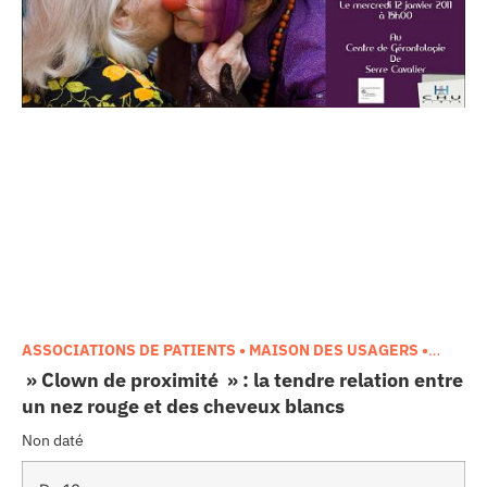
chacun.
ASSOCIATIONS DE PATIENTS • MAISON DES USAGERS •
MÉCÉNAT • CONFORT DES PATIENTS
,
GÉRIATRIE •
» Clown de proximité » : la tendre relation entre
GÉRONTOLOGIE • ALZHEIMER
un nez rouge et des cheveux blancs
Non daté