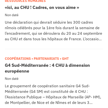
RESSOURCES HUMAINES
«ici, au CHU ! Cadres, on vous aime »
Non daté
Une déclaration qui devrait séduire les 300 cadres
nîmois célébrés pour la 1ère fois durant la semaine de
l’encadrement, qui se déroulera du 20 au 24 septembre
au CHU et dans tous les hôpitaux de France. L’occasion
de réfléchir à l’évolution du management des
institutions, de reconnaître la place et le rôle des cadres
et de favoriser le décloisonnement. L’initiative revient
COOPÉRATIONS • PARTENARIATS • GHT
au Ministère de la Santé et de la Cohésion Sociale qui a
G4 Sud-Méditerranée : 4 CHU à dimension
voulu saluer l’engagement de ces experts du travail
européenne
d’équipe.
Non daté
Le groupement de coopération sanitaire G4 Sud-
Méditerranée (G4 SM) est constituté de 4 CHU :
l’Assistance Publique – Hôpitaux de Marseille (AP- HM),
de Montpellier, de Nice et de Nîmes et de leurs 3
facultés de médecine. Pour rendre cette union plus