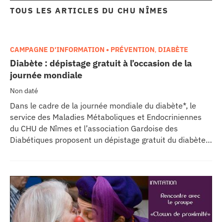
TOUS LES ARTICLES DU
CHU NÎMES
CAMPAGNE D'INFORMATION • PRÉVENTION
,
DIABÈTE
Diabète : dépistage gratuit à l’occasion de la
journée mondiale
Non daté
Dans le cadre de la journée mondiale du diabète*, le
service des Maladies Métaboliques et Endocriniennes
du CHU de Nîmes et l’association Gardoise des
Diabétiques proposent un dépistage gratuit du diabète
sucré dans le grand hall de Carémeau, vendredi 13
novembre 2010. Le test « DEXTRO » de glycémie
capillaire sera effectué par une infirmière ou un
médecin du service des Maladies Métaboliques et
Endocriniennes et du service des Maladies de la
Nutrition et Diabétologie. Le résultat sera commenté
par un praticien qui délivrera un conseil personnalisé à