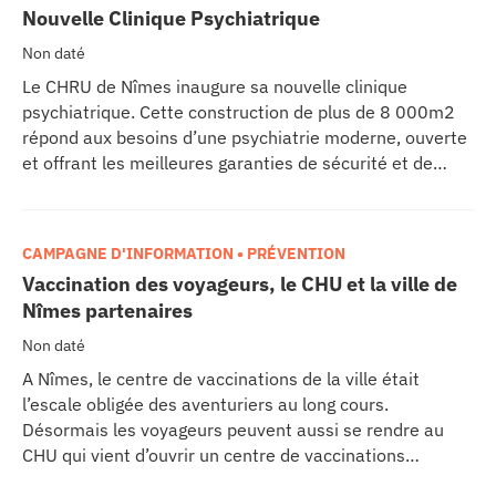
MODERNISATION DES CHU
Nouvelle Clinique Psychiatrique
Non daté
Le CHRU de Nîmes inaugure sa nouvelle clinique
psychiatrique. Cette construction de plus de 8 000m2
répond aux besoins d’une psychiatrie moderne, ouverte
et offrant les meilleures garanties de sécurité et de
respect de la personne. La prise en charge spécialisée
et personnalisée n’est plus déterminée en fonction de
l’origine géographique du patient – comme c’est encore
CAMPAGNE D'INFORMATION • PRÉVENTION
le cas dans la majorité des établissements français-
Vaccination des voyageurs, le CHU et la ville de
mais de de la spécialité psychiatrique dont il relève.
Nîmes partenaires
Deux nouvelles unités ont été créées : la clinique de la
psychologie médicale de la personne âgée et celle du
Non daté
jeune adulte représentant tous deux une capacité
A Nîmes, le centre de vaccinations de la ville était
d’accueil supplémentaire de 40 lits.
l’escale obligée des aventuriers au long cours.
Désormais les voyageurs peuvent aussi se rendre au
CHU qui vient d’ouvrir un centre de vaccinations
complémentaire de l’offre proposée par le service