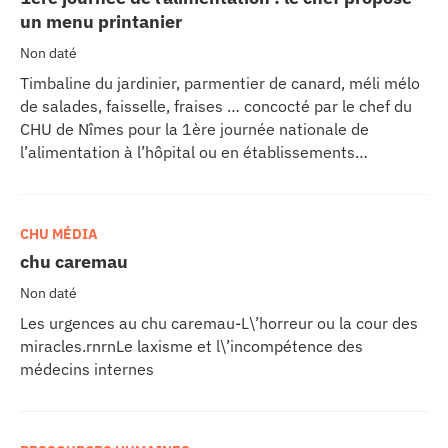
un menu printanier
Non daté
Timbaline du jardinier, parmentier de canard, méli mélo
de salades, faisselle, fraises … concocté par le chef du
CHU de Nîmes pour la 1ère journée nationale de
l’alimentation à l’hôpital ou en établissements
d’hébergement pour personnes âgées dépendantes
(EHPAD), ce menu sera proposé le 16 juin à plus de 2
000 personnes, patients, proches et personnels des
CHU MÉDIA
établissements. Ce repas, déclinable en différentes
chu caremau
textures, sera adapté aux besoins et handicaps de
chacun.
Non daté
Les urgences au chu caremau-L\’horreur ou la cour des
miracles.rnrnLe laxisme et l\’incompétence des
médecins internes