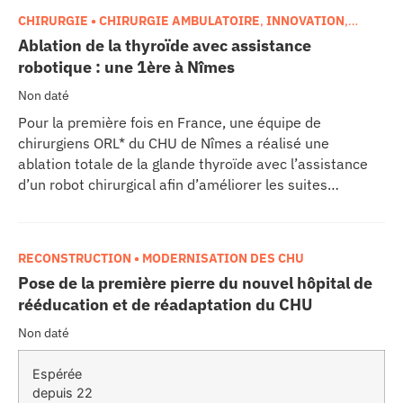
CHIRURGIE • CHIRURGIE AMBULATOIRE
,
INNOVATION
,
TECHNOLOGIES
Ablation de la thyroïde avec assistance
robotique : une 1ère à Nîmes
Non daté
Pour la première fois en France, une équipe de
chirurgiens ORL* du CHU de Nîmes a réalisé une
ablation totale de la glande thyroïde avec l’assistance
d’un robot chirurgical afin d’améliorer les suites
opératoires. L’intervention a eu lieu vendredi 25
septembre 2009. La patiente a quitté l’hôpital dès le
lendemain de l’opération sans pansement, ni suture.
RECONSTRUCTION • MODERNISATION DES CHU
Pose de la première pierre du nouvel hôpital de
rééducation et de réadaptation du CHU
Non daté
Espérée
depuis 22