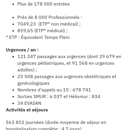
Plus de 178 000 entrées
se
Près de 8 000 Professionnels :
cter l’éditeur
7049,23 (ETP* non médical) ;
859,65 (ETP* médical) ;
acter un CHU
* ETP : Équivalent Temps Plein
Urgences / an :
121 247 passages aux urgences (dont 29 679 en
urgences pédiatriques, et 91 568 en urgences
adultes) ;
25 508 passages aux urgences obstétriques et
gynécologiques
Nombres d’appels au 15 : 678 741
Sorties SMUR : 6 037 et Hélismur : 834
34 EVASAN
Activités et séjours
563 852 journées (durée moyenne de séjour en
hospitalisation complète : 4,7 jours)