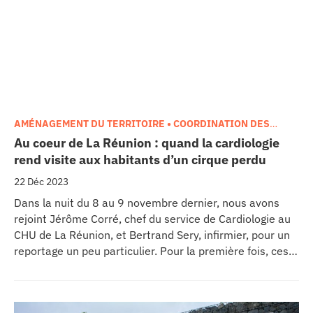
AMÉNAGEMENT DU TERRITOIRE • COORDINATION DES
SOINS
,
CARDIOLOGIE • PNEUMOLOGIE
,
CHU MÉDIA
Au coeur de La Réunion : quand la cardiologie
rend visite aux habitants d’un cirque perdu
22 Déc 2023
Dans la nuit du 8 au 9 novembre dernier, nous avons
rejoint Jérôme Corré, chef du service de Cardiologie au
CHU de La Réunion, et Bertrand Sery, infirmier, pour un
reportage un peu particulier. Pour la première fois, ces
deux soignants se sont rendus au village de La Nouvelle,
situé dans le cirque isolé de Mafate, pour proposer des
consultations de cardiologie à des populations coupées