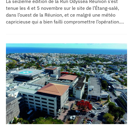
La seizième édition de la Run Odysséa Réunion s’est
tenue les 4 et 5 novembre sur le site de l’Étang-salé,
dans l’ouest de la Réunion, et ce malgré une météo
capricieuse qui a bien failli compromettre l’opération.
275 000 euros ont été récoltés. Un succès auquel est
associé le CHU de la Réunion, partenaire pour la
première fois cette année, et dont le baptême de l’eau a
été placé sous le signe de la prévention. Reportage.