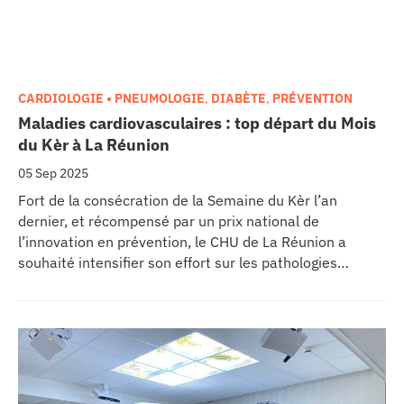
CARDIOLOGIE • PNEUMOLOGIE
,
DIABÈTE
,
PRÉVENTION
Maladies cardiovasculaires : top départ du Mois
du Kèr à La Réunion
05 Sep 2025
Fort de la consécration de la Semaine du Kèr l’an
dernier, et récompensé par un prix national de
l’innovation en prévention, le CHU de La Réunion a
souhaité intensifier son effort sur les pathologies
cardiovasculaires. Sous l’impulsion du service de
cardiologie de Saint-Denis, il a lancé début septembre la
première édition d’un mois du cœur, vaste opération qui
doit se traduire tout au long du mois par des
consultations de dépistage et des opérations de
sensibilisation délocalisées sur l’ensemble de l’île