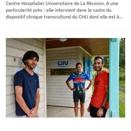
Centre Hospitalier Universitaire de La Réunion. A une
particularité près : elle intervient dans le cadre du
dispositif clinique transculturel du CHU dont elle est à
l’initiative. Sa mission ? Prendre en charge des patients
dont la culture et/ou les croyances peuvent parfois
entraîner un refus du diagnostic clinique. Vue de la
métropole, cette approche intégrant les ancêtres
(invisibles) ou encore les étiologies mystiques, magico-
religieuses ou animistes détonne. Elle trouve pourtant
toute sa place sur l’île. Entretien.