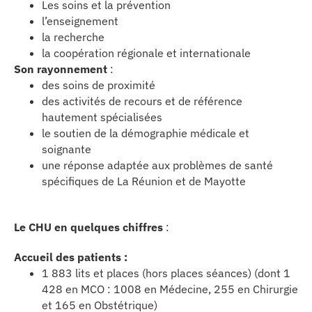
Les soins et la prévention
erche
l’enseignement
la recherche
la coopération régionale et internationale
ition écologique
Son rayonnement
:
des soins de proximité
da
des activités de recours et de référence
hautement spécialisées
le soutien de la démographie médicale et
soignante
TEZ CONNECTÉ
une réponse adaptée aux problèmes de santé
spécifiques de La Réunion et de Mayotte
e d’info
Le CHU en quelques chiffres
:
Accueil des patients :
1 883 lits et places (hors places séances) (dont 1
TACT
428 en MCO : 1008 en Médecine, 255 en Chirurgie
et 165 en Obstétrique)