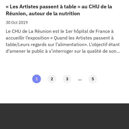
EXPO
,
OBÉSITÉ
« Les Artistes passent à table » au CHU de la
Réunion, autour de la nutrition
30 Oct 2019
Le CHU de La Réunion est le 1er hôpital de France à
accueillir l’exposition « Quand les Artistes passent à
table/Leurs regards sur l’alimentation». L’objectif étant
d’amener le public à s’interroger sur la qualité de son
alimentation et sur son impact sur la santé.
1
2
3
…
5