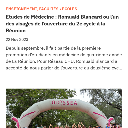
ENSEIGNEMENT
,
FACULTÉS • ECOLES
Etudes de Médecine : Romuald Blancard ou l’un
des visages de l’ouverture du 2e cycle à la
Réunion
22 Nov 2023
Depuis septembre, il fait partie de la première
promotion d’étudiants en médecine de quatrième année
de La Réunion. Pour Réseau CHU, Romuald Blancard a
accepté de nous parler de l’ouverture du deuxième cycle
des études médicales sur son île, mais pas seulement.
Son parcours atypique, son stage en psychiatrie, ses
rêves jamais trop grands etc. ont été abordés dans les
locaux du nouveau campus bioclimatique de Sainte-
Terre. Sans langue de bois.