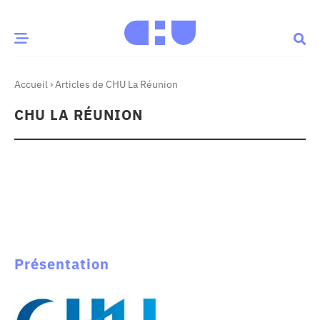
Accueil
›
Articles de CHU La Réunion
CE MOMENT
CHU LA RÉUNION
 santé
Innovation
re & patrimoine
Patient
Média
sommes-nous
t-ce qu’un CHU ?
Présentation
ire des CHU
CHU