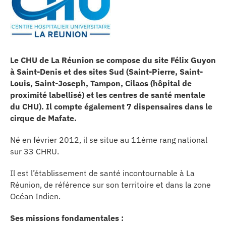
les articles
os
Le CHU de La Réunion se compose du site Félix Guyon
à Saint-Denis et des sites Sud (Saint-Pierre, Saint-
 santé
Louis, Saint-Joseph, Tampon, Cilaos (hôpital de
proximité labellisé) et les centres de santé mentale
du CHU). Il compte également 7 dispensaires dans le
ation
cirque de Mafate.
Né en février 2012, il se situe au 11ème rang national
e au CHU
sur 33 CHRU.
Il est l’établissement de santé incontournable à La
ation
Réunion, de référence sur son territoire et dans la zone
Océan Indien.
re & patrimoine
Ses missions fondamentales :